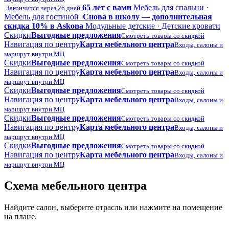
65 лет с вами
Мебель для спальни ·
Закончится через 26 дней
Мебель для гостиной
Снова в школу — дополнительная
скидка 10% в Askona
Модульные детские · Детские кровати
Скидки
Выгодные предложения
Смотреть товары со скидкой
Навигация по центру
Карта мебельного центра
Входы, салоны и
маршрут внутри МЦ
Скидки
Выгодные предложения
Смотреть товары со скидкой
Навигация по центру
Карта мебельного центра
Входы, салоны и
маршрут внутри МЦ
Скидки
Выгодные предложения
Смотреть товары со скидкой
Навигация по центру
Карта мебельного центра
Входы, салоны и
маршрут внутри МЦ
Скидки
Выгодные предложения
Смотреть товары со скидкой
Навигация по центру
Карта мебельного центра
Входы, салоны и
маршрут внутри МЦ
Скидки
Выгодные предложения
Смотреть товары со скидкой
Навигация по центру
Карта мебельного центра
Входы, салоны и
маршрут внутри МЦ
Схема мебельного центра
Найдите салон, выберите отрасль или нажмите на помещение
на плане.