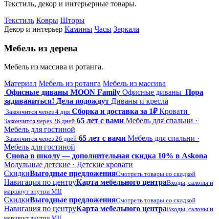
Текстиль, декор и интерьерные товары.
Текстиль
Ковры
Шторы
Декор и интерьер
Камины
Часы
Зеркала
Мебель из дерева
Мебель из массива и ротанга.
Материал
Мебель из ротанга
Мебель из массива
Офисные диваны MOON Family
Офисные диваны
Пора
задиваниться! Дела подождут
Диваны и кресла
Сборка и доставка за 1₽
Кровати
Закончится через 4 дня
65 лет с вами
Мебель для спальни ·
Закончится через 26 дней
Мебель для гостиной
65 лет с вами
Мебель для спальни ·
Закончится через 26 дней
Мебель для гостиной
Снова в школу — дополнительная скидка 10% в Askona
Модульные детские · Детские кровати
Скидки
Выгодные предложения
Смотреть товары со скидкой
Навигация по центру
Карта мебельного центра
Входы, салоны и
маршрут внутри МЦ
Скидки
Выгодные предложения
Смотреть товары со скидкой
Навигация по центру
Карта мебельного центра
Входы, салоны и
маршрут внутри МЦ