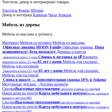
Текстиль, декор и интерьерные товары.
Текстиль
Ковры
Шторы
Декор и интерьер
Камины
Часы
Зеркала
Мебель из дерева
Мебель из массива и ротанга.
Материал
Мебель из ротанга
Мебель из массива
Офисные диваны MOON Family
Офисные диваны
Пора
задиваниться! Дела подождут
Диваны и кресла
Сборка и доставка за 1₽
Кровати
Закончится через 1 день
65 лет с вами
Мебель для спальни ·
Закончится через 23 дня
Мебель для гостиной
65 лет с вами
Мебель для спальни ·
Закончится через 23 дня
Мебель для гостиной
Снова в школу — дополнительная скидка 10% в Askona
Модульные детские · Детские кровати
Скидки
Выгодные предложения
Смотреть товары со скидкой
Навигация по центру
Карта мебельного центра
Входы, салоны и
маршрут внутри МЦ
Скидки
Выгодные предложения
Смотреть товары со скидкой
Навигация по центру
Карта мебельного центра
Входы, салоны и
маршрут внутри МЦ