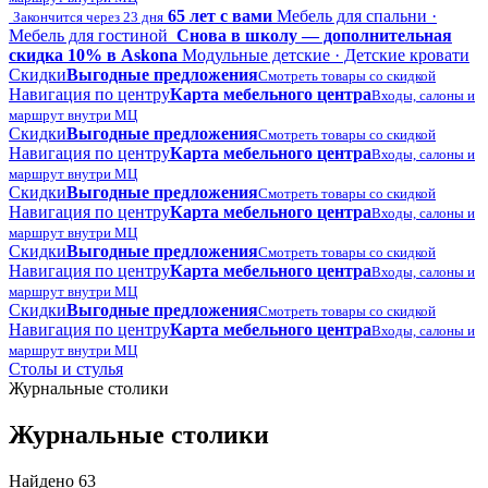
65 лет с вами
Мебель для спальни ·
Закончится через 23 дня
Мебель для гостиной
Снова в школу — дополнительная
скидка 10% в Askona
Модульные детские · Детские кровати
Скидки
Выгодные предложения
Смотреть товары со скидкой
Навигация по центру
Карта мебельного центра
Входы, салоны и
маршрут внутри МЦ
Скидки
Выгодные предложения
Смотреть товары со скидкой
Навигация по центру
Карта мебельного центра
Входы, салоны и
маршрут внутри МЦ
Скидки
Выгодные предложения
Смотреть товары со скидкой
Навигация по центру
Карта мебельного центра
Входы, салоны и
маршрут внутри МЦ
Скидки
Выгодные предложения
Смотреть товары со скидкой
Навигация по центру
Карта мебельного центра
Входы, салоны и
маршрут внутри МЦ
Скидки
Выгодные предложения
Смотреть товары со скидкой
Навигация по центру
Карта мебельного центра
Входы, салоны и
маршрут внутри МЦ
Столы и стулья
Журнальные столики
Журнальные столики
Найдено 63