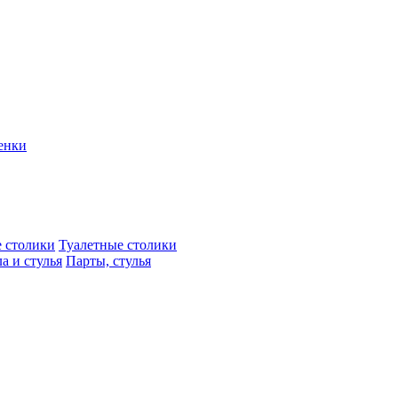
енки
 столики
Туалетные столики
а и стулья
Парты, стулья