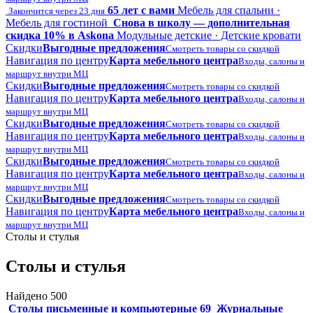
65 лет с вами
Мебель для спальни ·
Закончится через 23 дня
Мебель для гостиной
Снова в школу — дополнительная
скидка 10% в Askona
Модульные детские · Детские кровати
Скидки
Выгодные предложения
Смотреть товары со скидкой
Навигация по центру
Карта мебельного центра
Входы, салоны и
маршрут внутри МЦ
Скидки
Выгодные предложения
Смотреть товары со скидкой
Навигация по центру
Карта мебельного центра
Входы, салоны и
маршрут внутри МЦ
Скидки
Выгодные предложения
Смотреть товары со скидкой
Навигация по центру
Карта мебельного центра
Входы, салоны и
маршрут внутри МЦ
Скидки
Выгодные предложения
Смотреть товары со скидкой
Навигация по центру
Карта мебельного центра
Входы, салоны и
маршрут внутри МЦ
Скидки
Выгодные предложения
Смотреть товары со скидкой
Навигация по центру
Карта мебельного центра
Входы, салоны и
маршрут внутри МЦ
Столы и стулья
Столы и стулья
Найдено 500
Столы письменные и компьютерные
69
Журнальные