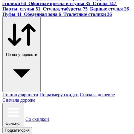
столики
64
Офисные кресла и стулья
35
Cтолы
147
Парты, стулья
51
Стулья, табуреты
75
Барные стулья
26
Пуфы
41
Обеденная зона
6
Туалетные столики
36
По популярности
По популярности
По размеру скидки
Сначала дешевле
Сначала дороже
Со скидкой
Фильтры
Подкатегория