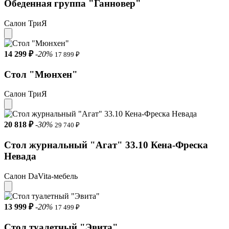
Обеденная группа "Ганновер"
Салон ТриЯ
14 299 ₽
-20%
17 899 ₽
Стол "Мюнхен"
Салон ТриЯ
20 818 ₽
-30%
29 740 ₽
Стол журнальный "Агат" 33.10 Кена-Фреска
Невада
Салон DaVita-мебель
13 999 ₽
-20%
17 499 ₽
Стол туалетный "Эвита"