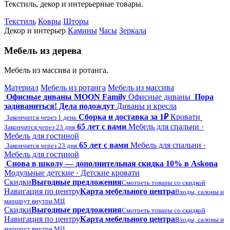
Текстиль, декор и интерьерные товары.
Текстиль
Ковры
Шторы
Декор и интерьер
Камины
Часы
Зеркала
Мебель из дерева
Мебель из массива и ротанга.
Материал
Мебель из ротанга
Мебель из массива
Офисные диваны MOON Family
Офисные диваны
Пора
задиваниться! Дела подождут
Диваны и кресла
Сборка и доставка за 1₽
Кровати
Закончится через 1 день
65 лет с вами
Мебель для спальни ·
Закончится через 23 дня
Мебель для гостиной
65 лет с вами
Мебель для спальни ·
Закончится через 23 дня
Мебель для гостиной
Снова в школу — дополнительная скидка 10% в Askona
Модульные детские · Детские кровати
Скидки
Выгодные предложения
Смотреть товары со скидкой
Навигация по центру
Карта мебельного центра
Входы, салоны и
маршрут внутри МЦ
Скидки
Выгодные предложения
Смотреть товары со скидкой
Навигация по центру
Карта мебельного центра
Входы, салоны и
маршрут внутри МЦ