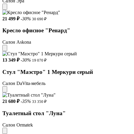
Салон Эра
21 499 ₽
-30%
30 690 ₽
Кресло офисное "Ренард"
Салон Askona
13 349 ₽
-30%
19 070 ₽
Стул "Маэстро" 1 Меркури серый
Салон DaVita-мебель
21 680 ₽
-35%
33 350 ₽
Туалетный стол "Луна"
Салон Ormatek