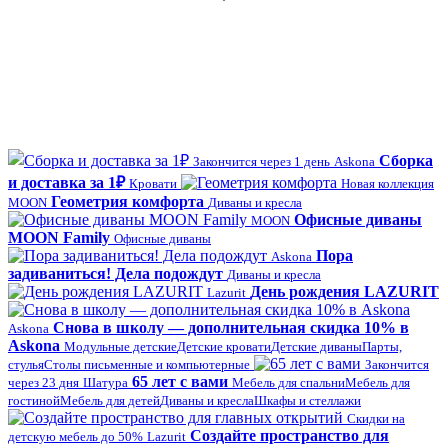
Сборка
Закончится через 1 день
Askona
и доставка за 1₽
Кровати
Новая коллекция
Геометрия комфорта
MOON
Диваны и кресла
Офисные диваны
MOON
MOON Family
Офисные диваны
Пора
Askona
задиваниться! Дела подождут
Диваны и кресла
День рождения LAZURIT
Lazurit
Снова в школу — дополнительная скидка 10% в
Askona
Askona
Модульные детские
Детские кровати
Детские диваны
Парты,
стулья
Столы письменные и компьютерные
Закончится
65 лет с вами
через 23 дня
Шатура
Мебель для спальни
Мебель для
гостиной
Мебель для детей
Диваны и кресла
Шкафы и стеллажи
Скидки на
Создайте пространство для
детскую мебель до 50%
Lazurit