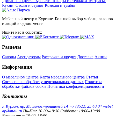
Диваны и кресла
Кровати
Шкафы и стеллажи
Матрасы
Кухни
Столы и стулья
Комоды и тумбы
Мебельный центр в Кургане. Большой выбор мебели, салонов
и акций в одном месте.
Ищите нас в соцсетях:
Разделы
Салоны
Арендаторам
Рассрочка и кредит
Доставка
Акции
Информация
О мебельном центре
Карта мебельного центра
Статьи
Согласие на обработку персональных данных
Политика
обработки файлов cookie
Политика конфиденциальности
Контакты
г. Курган, пр. Машиностроителей 1А
+7 (3522) 25 40 04
mebel-
ap@mail.ru
Пн-Пт: 10:00–19:30
Суббота: 10:00–19:00
Воскресенье: 10:00–18:00