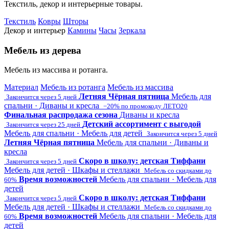
Текстиль, декор и интерьерные товары.
Текстиль
Ковры
Шторы
Декор и интерьер
Камины
Часы
Зеркала
Мебель из дерева
Мебель из массива и ротанга.
Материал
Мебель из ротанга
Мебель из массива
Летняя Чёрная пятница
Мебель для
Закончится через 5 дней
спальни · Диваны и кресла
−20% по промокоду ЛЕТО20
Финальная распродажа сезона
Диваны и кресла
Детский ассортимент с выгодой
Закончится через 25 дней
Мебель для спальни · Мебель для детей
Закончится через 5 дней
Летняя Чёрная пятница
Мебель для спальни · Диваны и
кресла
Скоро в школу: детская Тиффани
Закончится через 5 дней
Мебель для детей · Шкафы и стеллажи
Мебель со скидками до
Время возможностей
Мебель для спальни · Мебель для
60%
детей
Скоро в школу: детская Тиффани
Закончится через 5 дней
Мебель для детей · Шкафы и стеллажи
Мебель со скидками до
Время возможностей
Мебель для спальни · Мебель для
60%
детей