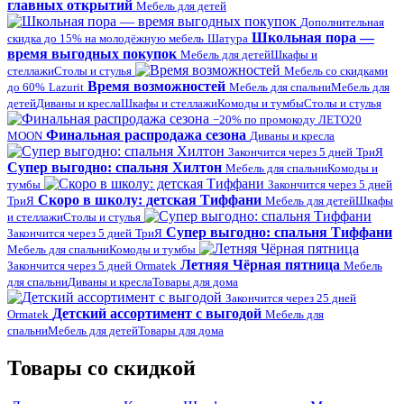
главных открытий
Мебель для детей
Дополнительная
Школьная пора —
скидка до 15% на молодёжную мебель
Шатура
время выгодных покупок
Мебель для детей
Шкафы и
стеллажи
Столы и стулья
Мебель со скидками
Время возможностей
до 60%
Lazurit
Мебель для спальни
Мебель для
детей
Диваны и кресла
Шкафы и стеллажи
Комоды и тумбы
Столы и стулья
−20% по промокоду ЛЕТО20
Финальная распродажа сезона
MOON
Диваны и кресла
Закончится через 5 дней
ТриЯ
Супер выгодно: спальня Хилтон
Мебель для спальни
Комоды и
тумбы
Закончится через 5 дней
Скоро в школу: детская Тиффани
ТриЯ
Мебель для детей
Шкафы
и стеллажи
Столы и стулья
Супер выгодно: спальня Тиффани
Закончится через 5 дней
ТриЯ
Мебель для спальни
Комоды и тумбы
Летняя Чёрная пятница
Закончится через 5 дней
Ormatek
Мебель
для спальни
Диваны и кресла
Товары для дома
Закончится через 25 дней
Детский ассортимент с выгодой
Ormatek
Мебель для
спальни
Мебель для детей
Товары для дома
Товары со скидкой