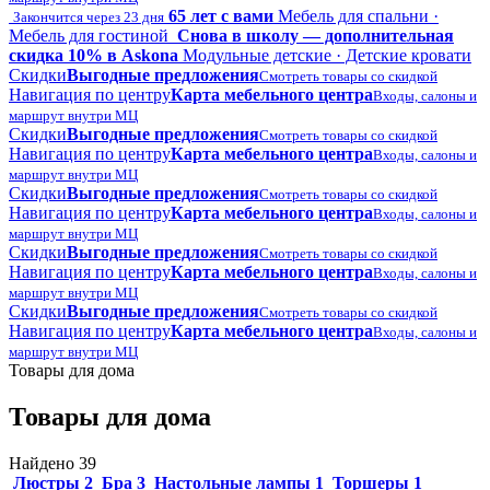
65 лет с вами
Мебель для спальни ·
Закончится через 23 дня
Мебель для гостиной
Снова в школу — дополнительная
скидка 10% в Askona
Модульные детские · Детские кровати
Скидки
Выгодные предложения
Смотреть товары со скидкой
Навигация по центру
Карта мебельного центра
Входы, салоны и
маршрут внутри МЦ
Скидки
Выгодные предложения
Смотреть товары со скидкой
Навигация по центру
Карта мебельного центра
Входы, салоны и
маршрут внутри МЦ
Скидки
Выгодные предложения
Смотреть товары со скидкой
Навигация по центру
Карта мебельного центра
Входы, салоны и
маршрут внутри МЦ
Скидки
Выгодные предложения
Смотреть товары со скидкой
Навигация по центру
Карта мебельного центра
Входы, салоны и
маршрут внутри МЦ
Скидки
Выгодные предложения
Смотреть товары со скидкой
Навигация по центру
Карта мебельного центра
Входы, салоны и
маршрут внутри МЦ
Товары для дома
Товары для дома
Найдено 39
Люстры
2
Бра
3
Настольные лампы
1
Торшеры
1