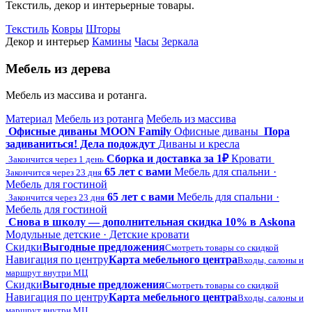
Текстиль, декор и интерьерные товары.
Текстиль
Ковры
Шторы
Декор и интерьер
Камины
Часы
Зеркала
Мебель из дерева
Мебель из массива и ротанга.
Материал
Мебель из ротанга
Мебель из массива
Офисные диваны MOON Family
Офисные диваны
Пора
задиваниться! Дела подождут
Диваны и кресла
Сборка и доставка за 1₽
Кровати
Закончится через 1 день
65 лет с вами
Мебель для спальни ·
Закончится через 23 дня
Мебель для гостиной
65 лет с вами
Мебель для спальни ·
Закончится через 23 дня
Мебель для гостиной
Снова в школу — дополнительная скидка 10% в Askona
Модульные детские · Детские кровати
Скидки
Выгодные предложения
Смотреть товары со скидкой
Навигация по центру
Карта мебельного центра
Входы, салоны и
маршрут внутри МЦ
Скидки
Выгодные предложения
Смотреть товары со скидкой
Навигация по центру
Карта мебельного центра
Входы, салоны и
маршрут внутри МЦ