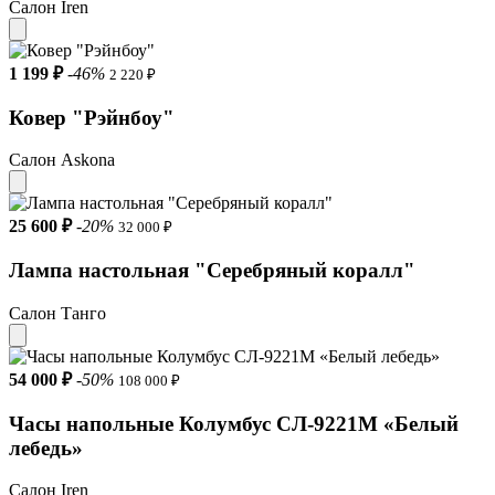
Салон Iren
1 199 ₽
-46%
2 220 ₽
Ковер "Рэйнбоу"
Салон Askona
25 600 ₽
-20%
32 000 ₽
Лампа настольная "Серебряный коралл"
Салон Танго
54 000 ₽
-50%
108 000 ₽
Часы напольные Колумбус CЛ-9221M «Белый
лебедь»
Салон Iren