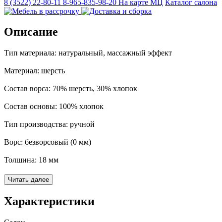
8 (3522) 22-80-11
8-965-835-98-20
На карте МЦ
Каталог салона
Описание
Тип материала: натуральный, массажный эффект
Материал: шерсть
Состав ворса: 70% шерсть, 30% хлопок
Состав основы: 100% хлопок
Тип производства: ручной
Ворс: безворсовый (0 мм)
Толщина: 18 мм
Дизайн: современный, однотонный, рельефный,
Читать далее
дизайнерский
Характеристики
Стиль: эко