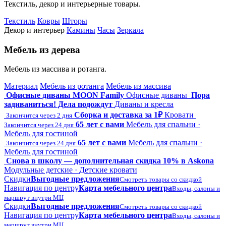
Текстиль, декор и интерьерные товары.
Текстиль
Ковры
Шторы
Декор и интерьер
Камины
Часы
Зеркала
Мебель из дерева
Мебель из массива и ротанга.
Материал
Мебель из ротанга
Мебель из массива
Офисные диваны MOON Family
Офисные диваны
Пора
задиваниться! Дела подождут
Диваны и кресла
Сборка и доставка за 1₽
Кровати
Закончится через 2 дня
65 лет с вами
Мебель для спальни ·
Закончится через 24 дня
Мебель для гостиной
65 лет с вами
Мебель для спальни ·
Закончится через 24 дня
Мебель для гостиной
Снова в школу — дополнительная скидка 10% в Askona
Модульные детские · Детские кровати
Скидки
Выгодные предложения
Смотреть товары со скидкой
Навигация по центру
Карта мебельного центра
Входы, салоны и
маршрут внутри МЦ
Скидки
Выгодные предложения
Смотреть товары со скидкой
Навигация по центру
Карта мебельного центра
Входы, салоны и
маршрут внутри МЦ