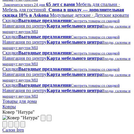
65 лет с вами
Мебель для спальни ·
Закончится через 24 дня
Мебель для гостиной
Снова в школу — дополнительная
скидка 10% в Askona
Модульные детские · Детские кровати
Скидки
Выгодные предложения
Смотреть товары со скидкой
Навигация по центру
Карта мебельного центра
Входы, салоны и
маршрут внутри МЦ
Скидки
Выгодные предложения
Смотреть товары со скидкой
Навигация по центру
Карта мебельного центра
Входы, салоны и
маршрут внутри МЦ
Скидки
Выгодные предложения
Смотреть товары со скидкой
Навигация по центру
Карта мебельного центра
Входы, салоны и
маршрут внутри МЦ
Скидки
Выгодные предложения
Смотреть товары со скидкой
Навигация по центру
Карта мебельного центра
Входы, салоны и
маршрут внутри МЦ
Скидки
Выгодные предложения
Смотреть товары со скидкой
Навигация по центру
Карта мебельного центра
Входы, салоны и
маршрут внутри МЦ
Товары для дома
Ковры
Ковер "Натура"
Салон Iren