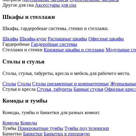
Другое для сна
Аксессуары для сна
Шкафы и стеллажи
Шкафы, гардеробные системы, стенки и стеллажи.
Шкафы
Шкафы-купе
Распашные шкафы
Офисные шкафы
Гардеробные
Гардеробные системы
Стеллажи и стенки
Книжные шкафы и стеллажи
Модульные ст
Столы и стулья
Столы, стулья, табуреты, кресла и мебель для рабочего места.
Столы
Столы
Столы письменные и компьютерные
Журнальные
Стулья и кресла
Стулья, табуреты
Барные стулья
Офисные кресл
Комоды и тумбы
Комоды, тумбы и банкетки для разных комнат.
Комоды
Комоды
Тумбы
Прикроватные тумбы
Тумбы под телевизор
Банкетки
Банкетки
Банкетки в прихожую