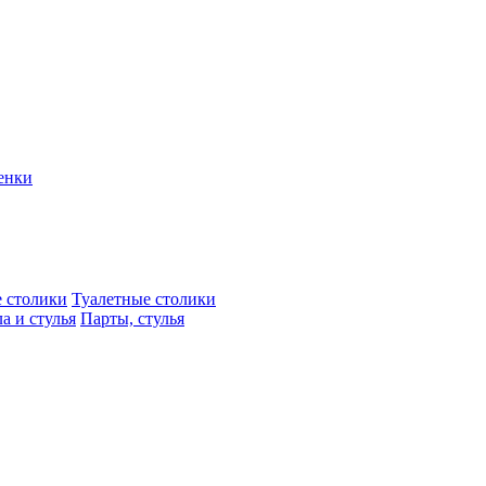
енки
 столики
Туалетные столики
а и стулья
Парты, стулья