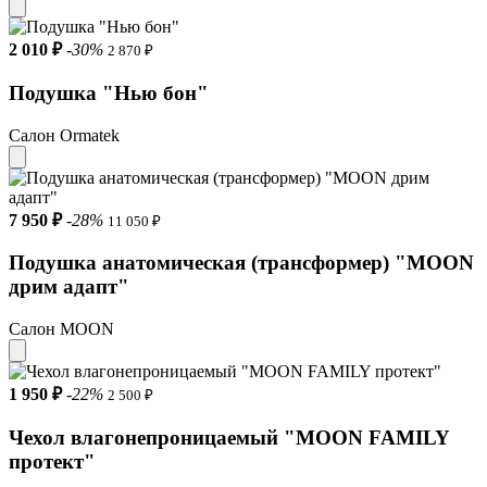
2 010 ₽
-30%
2 870 ₽
Подушка "Нью бон"
Салон Ormatek
7 950 ₽
-28%
11 050 ₽
Подушка анатомическая (трансформер) "MOON
дрим адапт"
Салон MOON
1 950 ₽
-22%
2 500 ₽
Чехол влагонепроницаемый "MOON FAMILY
протект"