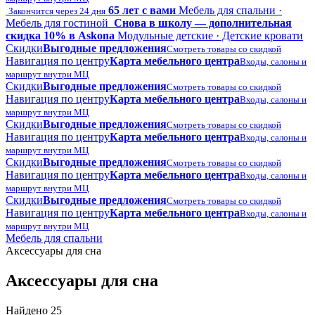
65 лет с вами
Мебель для спальни ·
Закончится через 24 дня
Мебель для гостиной
Снова в школу — дополнительная
скидка 10% в Askona
Модульные детские · Детские кровати
Скидки
Выгодные предложения
Смотреть товары со скидкой
Навигация по центру
Карта мебельного центра
Входы, салоны и
маршрут внутри МЦ
Скидки
Выгодные предложения
Смотреть товары со скидкой
Навигация по центру
Карта мебельного центра
Входы, салоны и
маршрут внутри МЦ
Скидки
Выгодные предложения
Смотреть товары со скидкой
Навигация по центру
Карта мебельного центра
Входы, салоны и
маршрут внутри МЦ
Скидки
Выгодные предложения
Смотреть товары со скидкой
Навигация по центру
Карта мебельного центра
Входы, салоны и
маршрут внутри МЦ
Скидки
Выгодные предложения
Смотреть товары со скидкой
Навигация по центру
Карта мебельного центра
Входы, салоны и
маршрут внутри МЦ
Мебель для спальни
Аксессуары для сна
Аксессуары для сна
Найдено 25