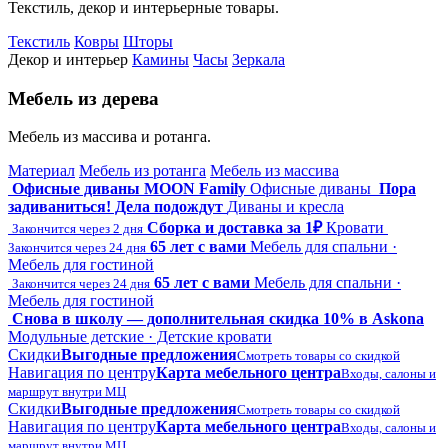
Текстиль, декор и интерьерные товары.
Текстиль
Ковры
Шторы
Декор и интерьер
Камины
Часы
Зеркала
Мебель из дерева
Мебель из массива и ротанга.
Материал
Мебель из ротанга
Мебель из массива
Офисные диваны MOON Family
Офисные диваны
Пора
задиваниться! Дела подождут
Диваны и кресла
Сборка и доставка за 1₽
Кровати
Закончится через 2 дня
65 лет с вами
Мебель для спальни ·
Закончится через 24 дня
Мебель для гостиной
65 лет с вами
Мебель для спальни ·
Закончится через 24 дня
Мебель для гостиной
Снова в школу — дополнительная скидка 10% в Askona
Модульные детские · Детские кровати
Скидки
Выгодные предложения
Смотреть товары со скидкой
Навигация по центру
Карта мебельного центра
Входы, салоны и
маршрут внутри МЦ
Скидки
Выгодные предложения
Смотреть товары со скидкой
Навигация по центру
Карта мебельного центра
Входы, салоны и
маршрут внутри МЦ