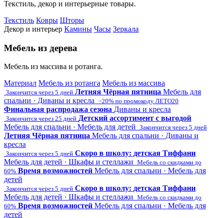
Текстиль, декор и интерьерные товары.
Текстиль
Ковры
Шторы
Декор и интерьер
Камины
Часы
Зеркала
Мебель из дерева
Мебель из массива и ротанга.
Материал
Мебель из ротанга
Мебель из массива
Летняя Чёрная пятница
Мебель для
Закончится через 5 дней
спальни · Диваны и кресла
−20% по промокоду ЛЕТО20
Финальная распродажа сезона
Диваны и кресла
Детский ассортимент с выгодой
Закончится через 25 дней
Мебель для спальни · Мебель для детей
Закончится через 5 дней
Летняя Чёрная пятница
Мебель для спальни · Диваны и
кресла
Скоро в школу: детская Тиффани
Закончится через 5 дней
Мебель для детей · Шкафы и стеллажи
Мебель со скидками до
Время возможностей
Мебель для спальни · Мебель для
60%
детей
Скоро в школу: детская Тиффани
Закончится через 5 дней
Мебель для детей · Шкафы и стеллажи
Мебель со скидками до
Время возможностей
Мебель для спальни · Мебель для
60%
детей