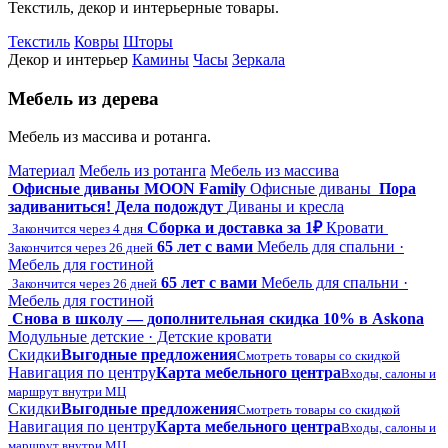
Текстиль, декор и интерьерные товары.
Текстиль
Ковры
Шторы
Декор и интерьер
Камины
Часы
Зеркала
Мебель из дерева
Мебель из массива и ротанга.
Материал
Мебель из ротанга
Мебель из массива
Офисные диваны MOON Family
Офисные диваны
Пора
задиваниться! Дела подождут
Диваны и кресла
Сборка и доставка за 1₽
Кровати
Закончится через 4 дня
65 лет с вами
Мебель для спальни ·
Закончится через 26 дней
Мебель для гостиной
65 лет с вами
Мебель для спальни ·
Закончится через 26 дней
Мебель для гостиной
Снова в школу — дополнительная скидка 10% в Askona
Модульные детские · Детские кровати
Скидки
Выгодные предложения
Смотреть товары со скидкой
Навигация по центру
Карта мебельного центра
Входы, салоны и
маршрут внутри МЦ
Скидки
Выгодные предложения
Смотреть товары со скидкой
Навигация по центру
Карта мебельного центра
Входы, салоны и
маршрут внутри МЦ