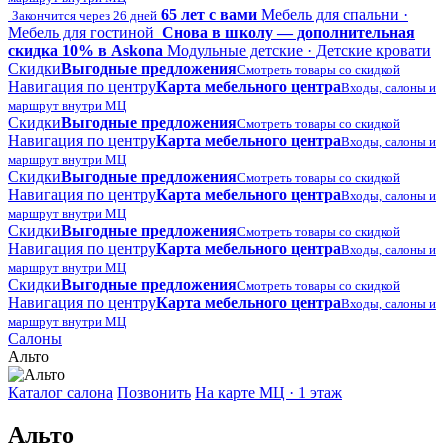
65 лет с вами
Мебель для спальни ·
Закончится через 26 дней
Мебель для гостиной
Снова в школу — дополнительная
скидка 10% в Askona
Модульные детские · Детские кровати
Скидки
Выгодные предложения
Смотреть товары со скидкой
Навигация по центру
Карта мебельного центра
Входы, салоны и
маршрут внутри МЦ
Скидки
Выгодные предложения
Смотреть товары со скидкой
Навигация по центру
Карта мебельного центра
Входы, салоны и
маршрут внутри МЦ
Скидки
Выгодные предложения
Смотреть товары со скидкой
Навигация по центру
Карта мебельного центра
Входы, салоны и
маршрут внутри МЦ
Скидки
Выгодные предложения
Смотреть товары со скидкой
Навигация по центру
Карта мебельного центра
Входы, салоны и
маршрут внутри МЦ
Скидки
Выгодные предложения
Смотреть товары со скидкой
Навигация по центру
Карта мебельного центра
Входы, салоны и
маршрут внутри МЦ
Салоны
Альто
Каталог салона
Позвонить
На карте МЦ · 1 этаж
Альто