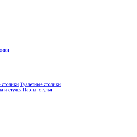
енки
 столики
Туалетные столики
а и стулья
Парты, стулья