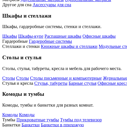
Другое для сна
Аксессуары для сна
Шкафы и стеллажи
Шкафы, гардеробные системы, стенки и стеллажи.
Шкафы
Шкафы-купе
Распашные шкафы
Офисные шкафы
Гардеробные
Гардеробные системы
Стеллажи и стенки
Книжные шкафы и стеллажи
Модульные ст
Столы и стулья
Столы, стулья, табуреты, кресла и мебель для рабочего места.
Столы
Столы
Столы письменные и компьютерные
Журнальные
Стулья и кресла
Стулья, табуреты
Барные стулья
Офисные кресл
Комоды и тумбы
Комоды, тумбы и банкетки для разных комнат.
Комоды
Комоды
Тумбы
Прикроватные тумбы
Тумбы под телевизор
Банкетки
Банкетки
Банкетки в прихожую