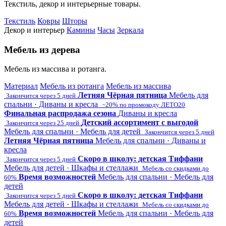
Текстиль, декор и интерьерные товары.
Текстиль
Ковры
Шторы
Декор и интерьер
Камины
Часы
Зеркала
Мебель из дерева
Мебель из массива и ротанга.
Материал
Мебель из ротанга
Мебель из массива
Летняя Чёрная пятница
Мебель для
Закончится через 5 дней
спальни · Диваны и кресла
−20% по промокоду ЛЕТО20
Финальная распродажа сезона
Диваны и кресла
Детский ассортимент с выгодой
Закончится через 25 дней
Мебель для спальни · Мебель для детей
Закончится через 5 дней
Летняя Чёрная пятница
Мебель для спальни · Диваны и
кресла
Скоро в школу: детская Тиффани
Закончится через 5 дней
Мебель для детей · Шкафы и стеллажи
Мебель со скидками до
Время возможностей
Мебель для спальни · Мебель для
60%
детей
Скоро в школу: детская Тиффани
Закончится через 5 дней
Мебель для детей · Шкафы и стеллажи
Мебель со скидками до
Время возможностей
Мебель для спальни · Мебель для
60%
детей