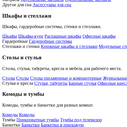
Другое для сна
Аксессуары для сна
Шкафы и стеллажи
Шкафы, гардеробные системы, стенки и стеллажи.
Шкафы
Шкафы-купе
Распашные шкафы
Офисные шкафы
Гардеробные
Гардеробные системы
Стеллажи и стенки
Книжные шкафы и стеллажи
Модульные ст
Столы и стулья
Столы, стулья, табуреты, кресла и мебель для рабочего места.
Столы
Столы
Столы письменные и компьютерные
Журнальные
Стулья и кресла
Стулья, табуреты
Барные стулья
Офисные кресл
Комоды и тумбы
Комоды, тумбы и банкетки для разных комнат.
Комоды
Комоды
Тумбы
Прикроватные тумбы
Тумбы под телевизор
Банкетки
Банкетки
Банкетки в прихожую