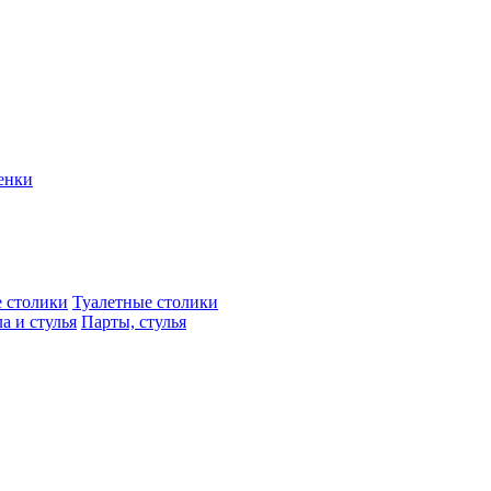
енки
 столики
Туалетные столики
а и стулья
Парты, стулья