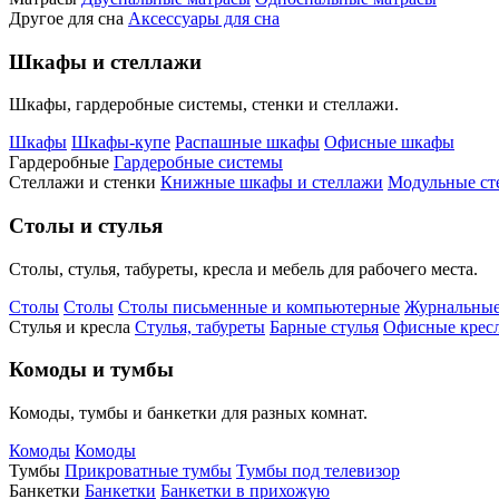
Другое для сна
Аксессуары для сна
Шкафы и стеллажи
Шкафы, гардеробные системы, стенки и стеллажи.
Шкафы
Шкафы-купе
Распашные шкафы
Офисные шкафы
Гардеробные
Гардеробные системы
Стеллажи и стенки
Книжные шкафы и стеллажи
Модульные ст
Столы и стулья
Столы, стулья, табуреты, кресла и мебель для рабочего места.
Столы
Столы
Столы письменные и компьютерные
Журнальные
Стулья и кресла
Стулья, табуреты
Барные стулья
Офисные кресл
Комоды и тумбы
Комоды, тумбы и банкетки для разных комнат.
Комоды
Комоды
Тумбы
Прикроватные тумбы
Тумбы под телевизор
Банкетки
Банкетки
Банкетки в прихожую