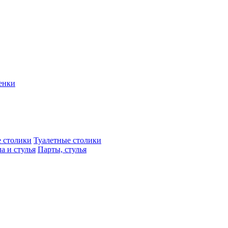
енки
 столики
Туалетные столики
а и стулья
Парты, стулья