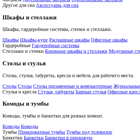
Другое для сна
Аксессуары для сна
Шкафы и стеллажи
Шкафы, гардеробные системы, стенки и стеллажи.
Шкафы
Шкафы-купе
Распашные шкафы
Офисные шкафы
Гардеробные
Гардеробные системы
Стеллажи и стенки
Книжные шкафы и стеллажи
Модульные ст
Столы и стулья
Столы, стулья, табуреты, кресла и мебель для рабочего места.
Столы
Столы
Столы письменные и компьютерные
Журнальные
Стулья и кресла
Стулья, табуреты
Барные стулья
Офисные кресл
Комоды и тумбы
Комоды, тумбы и банкетки для разных комнат.
Комоды
Комоды
Тумбы
Прикроватные тумбы
Тумбы под телевизор
Банкетки
Банкетки
Банкетки в прихожую