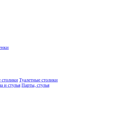
енки
 столики
Туалетные столики
а и стулья
Парты, стулья