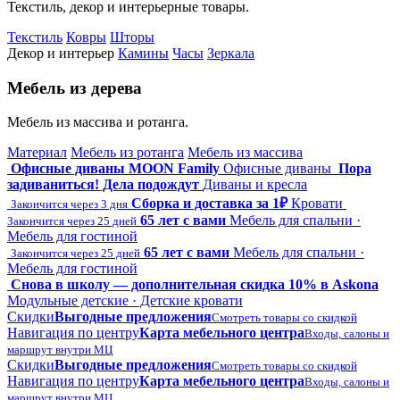
Текстиль, декор и интерьерные товары.
Текстиль
Ковры
Шторы
Декор и интерьер
Камины
Часы
Зеркала
Мебель из дерева
Мебель из массива и ротанга.
Материал
Мебель из ротанга
Мебель из массива
Офисные диваны MOON Family
Офисные диваны
Пора
задиваниться! Дела подождут
Диваны и кресла
Сборка и доставка за 1₽
Кровати
Закончится через 3 дня
65 лет с вами
Мебель для спальни ·
Закончится через 25 дней
Мебель для гостиной
65 лет с вами
Мебель для спальни ·
Закончится через 25 дней
Мебель для гостиной
Снова в школу — дополнительная скидка 10% в Askona
Модульные детские · Детские кровати
Скидки
Выгодные предложения
Смотреть товары со скидкой
Навигация по центру
Карта мебельного центра
Входы, салоны и
маршрут внутри МЦ
Скидки
Выгодные предложения
Смотреть товары со скидкой
Навигация по центру
Карта мебельного центра
Входы, салоны и
маршрут внутри МЦ