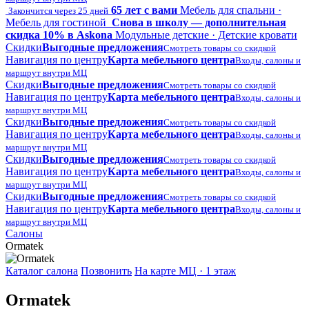
65 лет с вами
Мебель для спальни ·
Закончится через 25 дней
Мебель для гостиной
Снова в школу — дополнительная
скидка 10% в Askona
Модульные детские · Детские кровати
Скидки
Выгодные предложения
Смотреть товары со скидкой
Навигация по центру
Карта мебельного центра
Входы, салоны и
маршрут внутри МЦ
Скидки
Выгодные предложения
Смотреть товары со скидкой
Навигация по центру
Карта мебельного центра
Входы, салоны и
маршрут внутри МЦ
Скидки
Выгодные предложения
Смотреть товары со скидкой
Навигация по центру
Карта мебельного центра
Входы, салоны и
маршрут внутри МЦ
Скидки
Выгодные предложения
Смотреть товары со скидкой
Навигация по центру
Карта мебельного центра
Входы, салоны и
маршрут внутри МЦ
Скидки
Выгодные предложения
Смотреть товары со скидкой
Навигация по центру
Карта мебельного центра
Входы, салоны и
маршрут внутри МЦ
Салоны
Ormatek
Каталог салона
Позвонить
На карте МЦ · 1 этаж
Ormatek