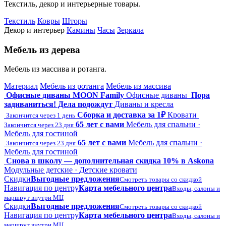
Текстиль, декор и интерьерные товары.
Текстиль
Ковры
Шторы
Декор и интерьер
Камины
Часы
Зеркала
Мебель из дерева
Мебель из массива и ротанга.
Материал
Мебель из ротанга
Мебель из массива
Офисные диваны MOON Family
Офисные диваны
Пора
задиваниться! Дела подождут
Диваны и кресла
Сборка и доставка за 1₽
Кровати
Закончится через 1 день
65 лет с вами
Мебель для спальни ·
Закончится через 23 дня
Мебель для гостиной
65 лет с вами
Мебель для спальни ·
Закончится через 23 дня
Мебель для гостиной
Снова в школу — дополнительная скидка 10% в Askona
Модульные детские · Детские кровати
Скидки
Выгодные предложения
Смотреть товары со скидкой
Навигация по центру
Карта мебельного центра
Входы, салоны и
маршрут внутри МЦ
Скидки
Выгодные предложения
Смотреть товары со скидкой
Навигация по центру
Карта мебельного центра
Входы, салоны и
маршрут внутри МЦ