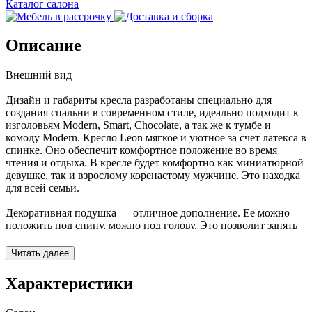
Каталог салона
Описание
Внешний вид
Дизайн и габариты кресла разработаны специально для
создания спальни в современном стиле, идеально подходит к
изголовьям Modern, Smart, Chocolate, а так же к тумбе и
комоду Modern. Кресло Leon мягкое и уютное за счет латекса в
спинке. Оно обеспечит комфортное положение во время
чтения и отдыха. В кресле будет комфортно как миниатюрной
девушке, так и взрослому коренастому мужчине. Это находка
для всей семьи.
Декоративная подушка — отличное дополнение. Ее можно
положить под спину, можно под голову. Это позволит занять
наиболее удобное положение для отдыха.
Читать далее
Если при эксплуатации товара возникнут повреждения,
звоните, даже если случай не гарантийный! Менеджеры
Характеристики
нашего интернет-магазина подскажут стоимость и
возможность замены поврежденной детали.