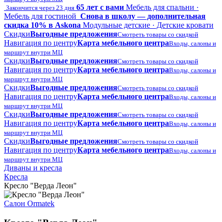
65 лет с вами
Мебель для спальни ·
Закончится через 23 дня
Мебель для гостиной
Снова в школу — дополнительная
скидка 10% в Askona
Модульные детские · Детские кровати
Скидки
Выгодные предложения
Смотреть товары со скидкой
Навигация по центру
Карта мебельного центра
Входы, салоны и
маршрут внутри МЦ
Скидки
Выгодные предложения
Смотреть товары со скидкой
Навигация по центру
Карта мебельного центра
Входы, салоны и
маршрут внутри МЦ
Скидки
Выгодные предложения
Смотреть товары со скидкой
Навигация по центру
Карта мебельного центра
Входы, салоны и
маршрут внутри МЦ
Скидки
Выгодные предложения
Смотреть товары со скидкой
Навигация по центру
Карта мебельного центра
Входы, салоны и
маршрут внутри МЦ
Скидки
Выгодные предложения
Смотреть товары со скидкой
Навигация по центру
Карта мебельного центра
Входы, салоны и
маршрут внутри МЦ
Диваны и кресла
Кресла
Кресло "Верда Леон"
Салон Ormatek