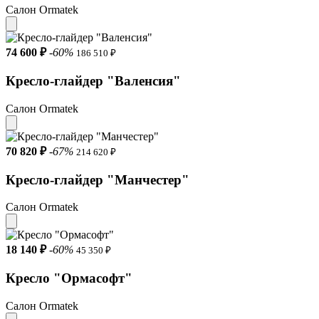
Каркас выполнен из прочных высококачественных
Салон Ormatek
материалов: МДФ и фанера.
Опоры – дизайнерское решение, которое придает креслу
74 600 ₽
-60%
особый шарм. Наши опоры – это массив бука в цвете Венге.
186 510 ₽
Кресло-глайдер "Валенсия"
Салон Ormatek
70 820 ₽
-67%
214 620 ₽
Кресло-глайдер "Манчестер"
Салон Ormatek
18 140 ₽
-60%
45 350 ₽
Кресло "Ормасофт"
Салон Ormatek