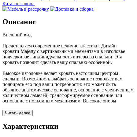
Каталог салона
Описание
Внешний вид
Представляем современное величие классики. Дизайн
кровати Majesty с вертикальными элементами в изголовье
подчеркивает индивидуальность интерьера спальни. Эта
кровать позволит сделать вашу спальню особенной.
Высокое изголовье делает кровать настоящим центром
спальни. Возможность выбрать основание позволяет вам
подбирать его под ваши потребности: это может быть
обычное анатомическое основание, основание с увеличенным
количеством ламелей, трансформируемое основание или
основание с подъемным механизмом. Высокие опоры
упрощают уборку, экономя ваше время. Более ста различных
оттенков обивки кровати — вы точно найдете подходящий
Читать далее
вам цвет.
Характеристики
Материалы