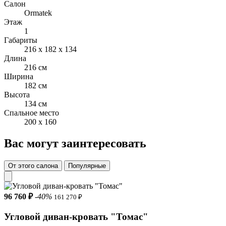
Салон
Каркас кровати из прочной фанеры, ДСП и МДФ. Обивка
Ormatek
выполнена из мебельной ткани множества видов и оттенков.
Этаж
Задняя стенка кровати обита основным обивочным
1
материалом. Опоры кровати металлические, в черном цвете
Габариты
216 x 182 x 134
Длина
216 см
Ширина
182 см
Высота
134 см
Спальное место
200 x 160
Вас могут заинтересовать
От этого салона
Популярные
96 760 ₽
-40%
161 270 ₽
Угловой диван-кровать "Томас"