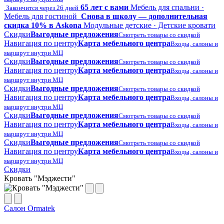
65 лет с вами
Мебель для спальни ·
Закончится через 26 дней
Мебель для гостиной
Снова в школу — дополнительная
скидка 10% в Askona
Модульные детские · Детские кровати
Скидки
Выгодные предложения
Смотреть товары со скидкой
Навигация по центру
Карта мебельного центра
Входы, салоны и
маршрут внутри МЦ
Скидки
Выгодные предложения
Смотреть товары со скидкой
Навигация по центру
Карта мебельного центра
Входы, салоны и
маршрут внутри МЦ
Скидки
Выгодные предложения
Смотреть товары со скидкой
Навигация по центру
Карта мебельного центра
Входы, салоны и
маршрут внутри МЦ
Скидки
Выгодные предложения
Смотреть товары со скидкой
Навигация по центру
Карта мебельного центра
Входы, салоны и
маршрут внутри МЦ
Скидки
Выгодные предложения
Смотреть товары со скидкой
Навигация по центру
Карта мебельного центра
Входы, салоны и
маршрут внутри МЦ
Скидки
Кровать "Мэджести"
Салон Ormatek