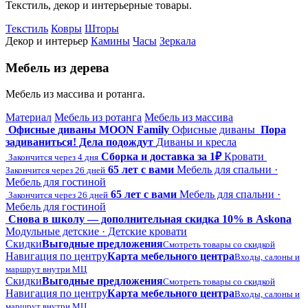
Текстиль, декор и интерьерные товары.
Текстиль
Ковры
Шторы
Декор и интерьер
Камины
Часы
Зеркала
Мебель из дерева
Мебель из массива и ротанга.
Материал
Мебель из ротанга
Мебель из массива
Офисные диваны MOON Family
Офисные диваны
Пора
задиваниться! Дела подождут
Диваны и кресла
Сборка и доставка за 1₽
Кровати
Закончится через 4 дня
65 лет с вами
Мебель для спальни ·
Закончится через 26 дней
Мебель для гостиной
65 лет с вами
Мебель для спальни ·
Закончится через 26 дней
Мебель для гостиной
Снова в школу — дополнительная скидка 10% в Askona
Модульные детские · Детские кровати
Скидки
Выгодные предложения
Смотреть товары со скидкой
Навигация по центру
Карта мебельного центра
Входы, салоны и
маршрут внутри МЦ
Скидки
Выгодные предложения
Смотреть товары со скидкой
Навигация по центру
Карта мебельного центра
Входы, салоны и
маршрут внутри МЦ