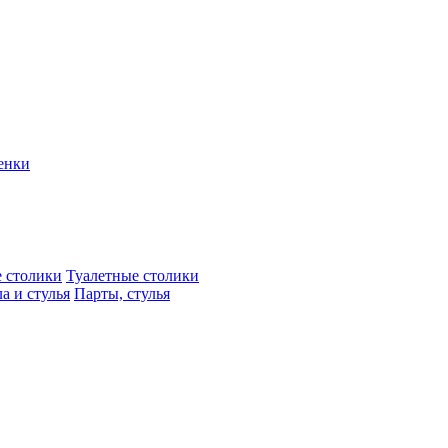
енки
 столики
Туалетные столики
а и стулья
Парты, стулья