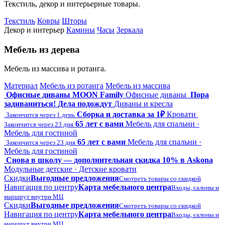
Текстиль, декор и интерьерные товары.
Текстиль
Ковры
Шторы
Декор и интерьер
Камины
Часы
Зеркала
Мебель из дерева
Мебель из массива и ротанга.
Материал
Мебель из ротанга
Мебель из массива
Офисные диваны MOON Family
Офисные диваны
Пора
задиваниться! Дела подождут
Диваны и кресла
Сборка и доставка за 1₽
Кровати
Закончится через 1 день
65 лет с вами
Мебель для спальни ·
Закончится через 23 дня
Мебель для гостиной
65 лет с вами
Мебель для спальни ·
Закончится через 23 дня
Мебель для гостиной
Снова в школу — дополнительная скидка 10% в Askona
Модульные детские · Детские кровати
Скидки
Выгодные предложения
Смотреть товары со скидкой
Навигация по центру
Карта мебельного центра
Входы, салоны и
маршрут внутри МЦ
Скидки
Выгодные предложения
Смотреть товары со скидкой
Навигация по центру
Карта мебельного центра
Входы, салоны и
маршрут внутри МЦ