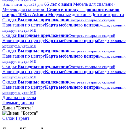
65 лет с вами
Мебель для спальни ·
Закончится через 23 дня
Мебель для гостиной
Снова в школу — дополнительная
скидка 10% в Askona
Модульные детские · Детские кровати
Скидки
Выгодные предложения
Смотреть товары со скидкой
Навигация по центру
Карта мебельного центра
Входы, салоны и
маршрут внутри МЦ
Скидки
Выгодные предложения
Смотреть товары со скидкой
Навигация по центру
Карта мебельного центра
Входы, салоны и
маршрут внутри МЦ
Скидки
Выгодные предложения
Смотреть товары со скидкой
Навигация по центру
Карта мебельного центра
Входы, салоны и
маршрут внутри МЦ
Скидки
Выгодные предложения
Смотреть товары со скидкой
Навигация по центру
Карта мебельного центра
Входы, салоны и
маршрут внутри МЦ
Скидки
Выгодные предложения
Смотреть товары со скидкой
Навигация по центру
Карта мебельного центра
Входы, салоны и
маршрут внутри МЦ
Диваны и кресла
Прямые диваны
Диван "Богота"
Салон Гарант