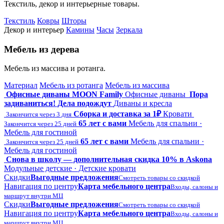
Текстиль, декор и интерьерные товары.
Текстиль
Ковры
Шторы
Декор и интерьер
Камины
Часы
Зеркала
Мебель из дерева
Мебель из массива и ротанга.
Материал
Мебель из ротанга
Мебель из массива
Офисные диваны MOON Family
Офисные диваны
Пора
задиваниться! Дела подождут
Диваны и кресла
Сборка и доставка за 1₽
Кровати
Закончится через 3 дня
65 лет с вами
Мебель для спальни ·
Закончится через 25 дней
Мебель для гостиной
65 лет с вами
Мебель для спальни ·
Закончится через 25 дней
Мебель для гостиной
Снова в школу — дополнительная скидка 10% в Askona
Модульные детские · Детские кровати
Скидки
Выгодные предложения
Смотреть товары со скидкой
Навигация по центру
Карта мебельного центра
Входы, салоны и
маршрут внутри МЦ
Скидки
Выгодные предложения
Смотреть товары со скидкой
Навигация по центру
Карта мебельного центра
Входы, салоны и
маршрут внутри МЦ