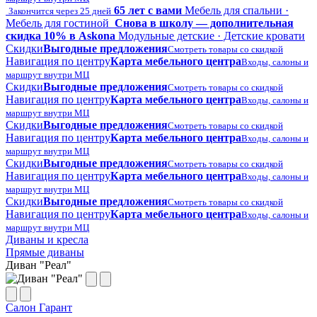
65 лет с вами
Мебель для спальни ·
Закончится через 25 дней
Мебель для гостиной
Снова в школу — дополнительная
скидка 10% в Askona
Модульные детские · Детские кровати
Скидки
Выгодные предложения
Смотреть товары со скидкой
Навигация по центру
Карта мебельного центра
Входы, салоны и
маршрут внутри МЦ
Скидки
Выгодные предложения
Смотреть товары со скидкой
Навигация по центру
Карта мебельного центра
Входы, салоны и
маршрут внутри МЦ
Скидки
Выгодные предложения
Смотреть товары со скидкой
Навигация по центру
Карта мебельного центра
Входы, салоны и
маршрут внутри МЦ
Скидки
Выгодные предложения
Смотреть товары со скидкой
Навигация по центру
Карта мебельного центра
Входы, салоны и
маршрут внутри МЦ
Скидки
Выгодные предложения
Смотреть товары со скидкой
Навигация по центру
Карта мебельного центра
Входы, салоны и
маршрут внутри МЦ
Диваны и кресла
Прямые диваны
Диван "Реал"
Салон Гарант