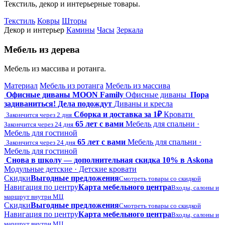
Текстиль, декор и интерьерные товары.
Текстиль
Ковры
Шторы
Декор и интерьер
Камины
Часы
Зеркала
Мебель из дерева
Мебель из массива и ротанга.
Материал
Мебель из ротанга
Мебель из массива
Офисные диваны MOON Family
Офисные диваны
Пора
задиваниться! Дела подождут
Диваны и кресла
Сборка и доставка за 1₽
Кровати
Закончится через 2 дня
65 лет с вами
Мебель для спальни ·
Закончится через 24 дня
Мебель для гостиной
65 лет с вами
Мебель для спальни ·
Закончится через 24 дня
Мебель для гостиной
Снова в школу — дополнительная скидка 10% в Askona
Модульные детские · Детские кровати
Скидки
Выгодные предложения
Смотреть товары со скидкой
Навигация по центру
Карта мебельного центра
Входы, салоны и
маршрут внутри МЦ
Скидки
Выгодные предложения
Смотреть товары со скидкой
Навигация по центру
Карта мебельного центра
Входы, салоны и
маршрут внутри МЦ