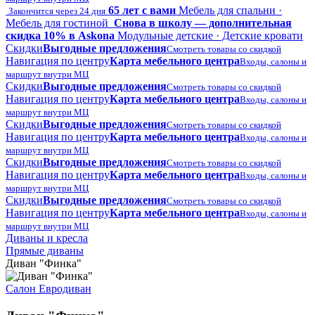
65 лет с вами
Мебель для спальни ·
Закончится через 24 дня
Мебель для гостиной
Снова в школу — дополнительная
скидка 10% в Askona
Модульные детские · Детские кровати
Скидки
Выгодные предложения
Смотреть товары со скидкой
Навигация по центру
Карта мебельного центра
Входы, салоны и
маршрут внутри МЦ
Скидки
Выгодные предложения
Смотреть товары со скидкой
Навигация по центру
Карта мебельного центра
Входы, салоны и
маршрут внутри МЦ
Скидки
Выгодные предложения
Смотреть товары со скидкой
Навигация по центру
Карта мебельного центра
Входы, салоны и
маршрут внутри МЦ
Скидки
Выгодные предложения
Смотреть товары со скидкой
Навигация по центру
Карта мебельного центра
Входы, салоны и
маршрут внутри МЦ
Скидки
Выгодные предложения
Смотреть товары со скидкой
Навигация по центру
Карта мебельного центра
Входы, салоны и
маршрут внутри МЦ
Диваны и кресла
Прямые диваны
Диван "Финка"
Салон Евродиван