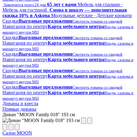
65 лет с вами
Мебель для спальни ·
Закончится через 24 дня
Мебель для гостиной
Снова в школу — дополнительная
скидка 10% в Askona
Модульные детские · Детские кровати
Скидки
Выгодные предложения
Смотреть товары со скидкой
Навигация по центру
Карта мебельного центра
Входы, салоны и
маршрут внутри МЦ
Скидки
Выгодные предложения
Смотреть товары со скидкой
Навигация по центру
Карта мебельного центра
Входы, салоны и
маршрут внутри МЦ
Скидки
Выгодные предложения
Смотреть товары со скидкой
Навигация по центру
Карта мебельного центра
Входы, салоны и
маршрут внутри МЦ
Скидки
Выгодные предложения
Смотреть товары со скидкой
Навигация по центру
Карта мебельного центра
Входы, салоны и
маршрут внутри МЦ
Скидки
Выгодные предложения
Смотреть товары со скидкой
Навигация по центру
Карта мебельного центра
Входы, салоны и
маршрут внутри МЦ
Диваны и кресла
Прямые диваны
Диван "MOON Family 018" 193 см
Салон MOON