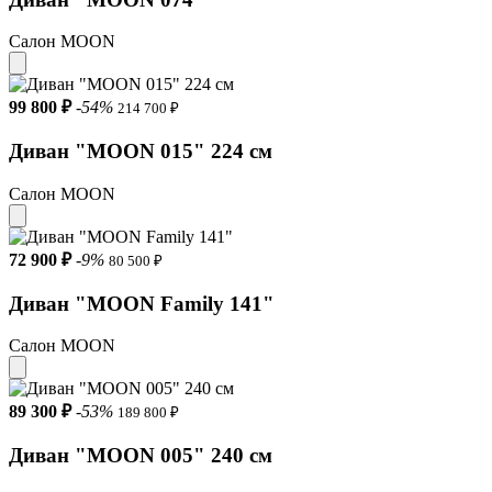
На металлокаркас распространяется дополнительная гарантия
Салон MOON
сроком 10 лет.
Габариты (ШхГхВ) 193x104x90 см
99 800 ₽
-54%
214 700 ₽
Размеры спального места 160x200 см
Диван "MOON 015" 224 см
Глубина в разложенном виде 207 см
Салон MOON
Высота посадочного места 43 см
Высота подлокотника 52 см
72 900 ₽
-9%
80 500 ₽
Каркас Металлокаркас
Диван "MOON Family 141"
Основание Ламели , Пружинные змейки
Салон MOON
Наполнитель Пенополиуретан (ППУ)
Тип материала Велюр
89 300 ₽
-53%
189 800 ₽
Цвет декора Дуб галиано
Диван "MOON 005" 240 см
Чехол посадочного места Условно-съёмный