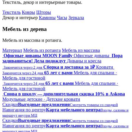
Текстиль, декор и интерьерные товары.
Текстиль
Ковры
Шторы
Декор и интерьер
Камины
Часы
Зеркала
Мебель из дерева
Мебель из массива и ротанга.
Материал
Мебель из ротанга
Мебель из массива
Офисные диваны MOON Family
Офисные диваны
Пора
задиваниться! Дела подождут
Диваны и кресла
Сборка и доставка за 1₽
Кровати
Закончится через 2 дня
65 лет с вами
Мебель для спальни ·
Закончится через 24 дня
Мебель для гостиной
65 лет с вами
Мебель для спальни ·
Закончится через 24 дня
Мебель для гостиной
Снова в школу — дополнительная скидка 10% в Askona
Модульные детские · Детские кровати
Скидки
Выгодные предложения
Смотреть товары со скидкой
Навигация по центру
Карта мебельного центра
Входы, салоны и
маршрут внутри МЦ
Скидки
Выгодные предложения
Смотреть товары со скидкой
Навигация по центру
Карта мебельного центра
Входы, салоны и
маршрут внутри МЦ