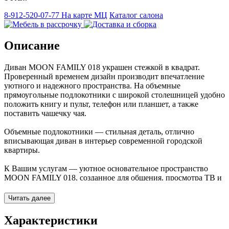
8-912-520-07-77
На карте МЦ
Каталог салона
Описание
Диван MOON FAMILY 018 украшен стежкой в квадрат.
Проверенный временем дизайн производит впечатление
уютного и надежного пространства. На объемные
прямоугольные подлокотники с широкой столешницей удобно
положить книгу и пульт, телефон или планшет, а также
поставить чашечку чая.
Объемные подлокотники — стильная деталь, отлично
вписывающая диван в интерьер современной городской
квартиры.
К Вашим услугам — уютное основательное пространство
MOON FAMILY 018, созданное для общения, просмотра ТВ и
просто отдыха.
Читать далее
Фактура обивочного материала подбирается дизайнерами с
учетом технологических и стилевых особенностей дивана.
Характеристики
Профессиональный подход к подбору типа и цвета ткани