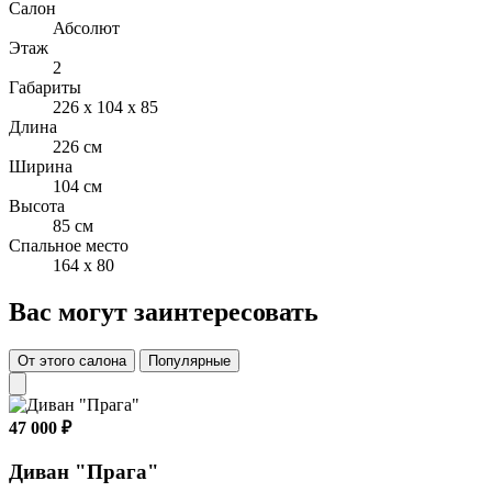
Салон
Бельевой ящик Нет
Абсолют
Этаж
Съёмный чехол Нет
2
Габариты
Декоративные подушки Нет
226 x 104 x 85
Длина
Вариант доставки В разобранном виде
226 см
Ширина
Вес; объем 92 кг; 1,05 м3
104 см
Высота
85 см
Спальное место
164 x 80
Вас могут заинтересовать
От этого салона
Популярные
47 000 ₽
Диван "Прага"