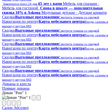
65 лет с вами
Мебель для спальни ·
Закончится через 24 дня
Мебель для гостиной
Снова в школу — дополнительная
скидка 10% в Askona
Модульные детские · Детские кровати
Скидки
Выгодные предложения
Смотреть товары со скидкой
Навигация по центру
Карта мебельного центра
Входы, салоны и
маршрут внутри МЦ
Скидки
Выгодные предложения
Смотреть товары со скидкой
Навигация по центру
Карта мебельного центра
Входы, салоны и
маршрут внутри МЦ
Скидки
Выгодные предложения
Смотреть товары со скидкой
Навигация по центру
Карта мебельного центра
Входы, салоны и
маршрут внутри МЦ
Скидки
Выгодные предложения
Смотреть товары со скидкой
Навигация по центру
Карта мебельного центра
Входы, салоны и
маршрут внутри МЦ
Скидки
Выгодные предложения
Смотреть товары со скидкой
Навигация по центру
Карта мебельного центра
Входы, салоны и
маршрут внутри МЦ
Диваны и кресла
Прямые диваны
Диван "Рон" 1
Салон Абсолют