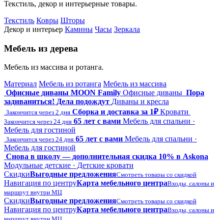
Текстиль, декор и интерьерные товары.
Текстиль
Ковры
Шторы
Декор и интерьер
Камины
Часы
Зеркала
Мебель из дерева
Мебель из массива и ротанга.
Материал
Мебель из ротанга
Мебель из массива
Офисные диваны MOON Family
Офисные диваны
Пора
задиваниться! Дела подождут
Диваны и кресла
Сборка и доставка за 1₽
Кровати
Закончится через 2 дня
65 лет с вами
Мебель для спальни ·
Закончится через 24 дня
Мебель для гостиной
65 лет с вами
Мебель для спальни ·
Закончится через 24 дня
Мебель для гостиной
Снова в школу — дополнительная скидка 10% в Askona
Модульные детские · Детские кровати
Скидки
Выгодные предложения
Смотреть товары со скидкой
Навигация по центру
Карта мебельного центра
Входы, салоны и
маршрут внутри МЦ
Скидки
Выгодные предложения
Смотреть товары со скидкой
Навигация по центру
Карта мебельного центра
Входы, салоны и
маршрут внутри МЦ