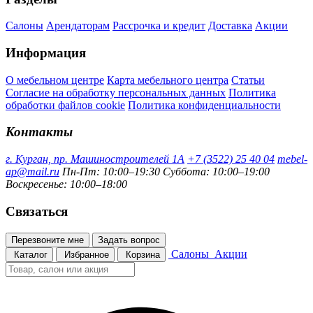
Салоны
Арендаторам
Рассрочка и кредит
Доставка
Акции
Информация
О мебельном центре
Карта мебельного центра
Статьи
Согласие на обработку персональных данных
Политика
обработки файлов cookie
Политика конфиденциальности
Контакты
г. Курган, пр. Машиностроителей 1А
+7 (3522) 25 40 04
mebel-
ap@mail.ru
Пн-Пт: 10:00–19:30
Суббота: 10:00–19:00
Воскресенье: 10:00–18:00
Связаться
Перезвоните мне
Задать вопрос
Салоны
Акции
Каталог
Избранное
Корзина