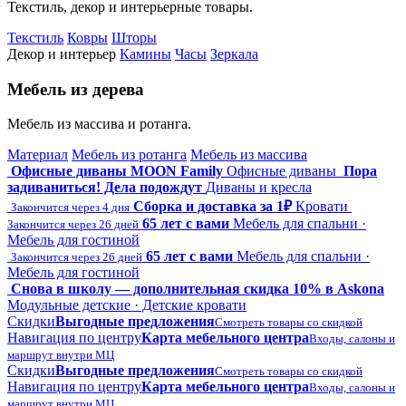
Текстиль, декор и интерьерные товары.
Текстиль
Ковры
Шторы
Декор и интерьер
Камины
Часы
Зеркала
Мебель из дерева
Мебель из массива и ротанга.
Материал
Мебель из ротанга
Мебель из массива
Офисные диваны MOON Family
Офисные диваны
Пора
задиваниться! Дела подождут
Диваны и кресла
Сборка и доставка за 1₽
Кровати
Закончится через 4 дня
65 лет с вами
Мебель для спальни ·
Закончится через 26 дней
Мебель для гостиной
65 лет с вами
Мебель для спальни ·
Закончится через 26 дней
Мебель для гостиной
Снова в школу — дополнительная скидка 10% в Askona
Модульные детские · Детские кровати
Скидки
Выгодные предложения
Смотреть товары со скидкой
Навигация по центру
Карта мебельного центра
Входы, салоны и
маршрут внутри МЦ
Скидки
Выгодные предложения
Смотреть товары со скидкой
Навигация по центру
Карта мебельного центра
Входы, салоны и
маршрут внутри МЦ