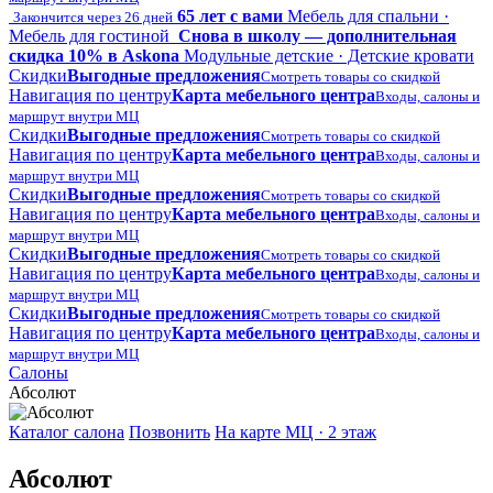
65 лет с вами
Мебель для спальни ·
Закончится через 26 дней
Мебель для гостиной
Снова в школу — дополнительная
скидка 10% в Askona
Модульные детские · Детские кровати
Скидки
Выгодные предложения
Смотреть товары со скидкой
Навигация по центру
Карта мебельного центра
Входы, салоны и
маршрут внутри МЦ
Скидки
Выгодные предложения
Смотреть товары со скидкой
Навигация по центру
Карта мебельного центра
Входы, салоны и
маршрут внутри МЦ
Скидки
Выгодные предложения
Смотреть товары со скидкой
Навигация по центру
Карта мебельного центра
Входы, салоны и
маршрут внутри МЦ
Скидки
Выгодные предложения
Смотреть товары со скидкой
Навигация по центру
Карта мебельного центра
Входы, салоны и
маршрут внутри МЦ
Скидки
Выгодные предложения
Смотреть товары со скидкой
Навигация по центру
Карта мебельного центра
Входы, салоны и
маршрут внутри МЦ
Салоны
Абсолют
Каталог салона
Позвонить
На карте МЦ · 2 этаж
Абсолют