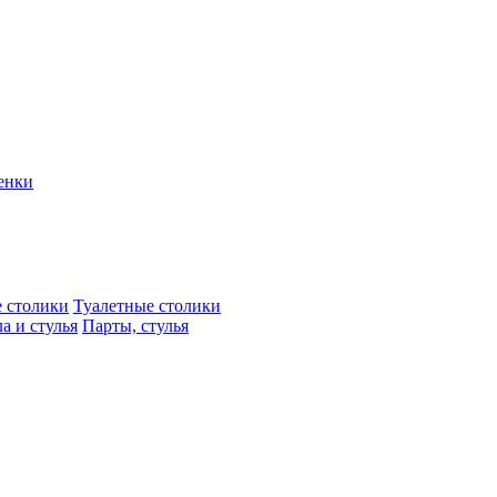
енки
 столики
Туалетные столики
а и стулья
Парты, стулья