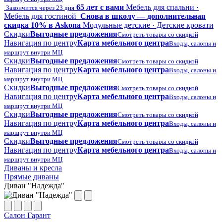
65 лет с вами
Мебель для спальни ·
Закончится через 23 дня
Мебель для гостиной
Снова в школу — дополнительная
скидка 10% в Askona
Модульные детские · Детские кровати
Скидки
Выгодные предложения
Смотреть товары со скидкой
Навигация по центру
Карта мебельного центра
Входы, салоны и
маршрут внутри МЦ
Скидки
Выгодные предложения
Смотреть товары со скидкой
Навигация по центру
Карта мебельного центра
Входы, салоны и
маршрут внутри МЦ
Скидки
Выгодные предложения
Смотреть товары со скидкой
Навигация по центру
Карта мебельного центра
Входы, салоны и
маршрут внутри МЦ
Скидки
Выгодные предложения
Смотреть товары со скидкой
Навигация по центру
Карта мебельного центра
Входы, салоны и
маршрут внутри МЦ
Скидки
Выгодные предложения
Смотреть товары со скидкой
Навигация по центру
Карта мебельного центра
Входы, салоны и
маршрут внутри МЦ
Диваны и кресла
Прямые диваны
Диван "Надежда"
Салон Гарант