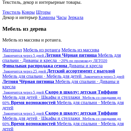
Текстиль, декор и интерьерные товары.
Текстиль
Ковры
Шторы
Декор и интерьер
Камины
Часы
Зеркала
Мебель из дерева
Мебель из массива и ротанга.
Материал
Мебель из ротанга
Мебель из массива
Летняя Чёрная пятница
Мебель для
Закончится через 5 дней
спальни · Диваны и кресла
−20% по промокоду ЛЕТО20
Финальная распродажа сезона
Диваны и кресла
Детский ассортимент с выгодой
Закончится через 25 дней
Мебель для спальни · Мебель для детей
Закончится через 5 дней
Летняя Чёрная пятница
Мебель для спальни · Диваны и
кресла
Скоро в школу: детская Тиффани
Закончится через 5 дней
Мебель для детей · Шкафы и стеллажи
Мебель со скидками до
Время возможностей
Мебель для спальни · Мебель для
60%
детей
Скоро в школу: детская Тиффани
Закончится через 5 дней
Мебель для детей · Шкафы и стеллажи
Мебель со скидками до
Время возможностей
Мебель для спальни · Мебель для
60%
детей