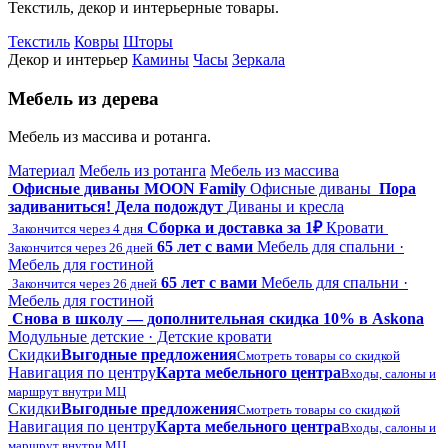
Текстиль, декор и интерьерные товары.
Текстиль
Ковры
Шторы
Декор и интерьер
Камины
Часы
Зеркала
Мебель из дерева
Мебель из массива и ротанга.
Материал
Мебель из ротанга
Мебель из массива
Офисные диваны MOON Family
Офисные диваны
Пора
задиваниться! Дела подождут
Диваны и кресла
Сборка и доставка за 1₽
Кровати
Закончится через 4 дня
65 лет с вами
Мебель для спальни ·
Закончится через 26 дней
Мебель для гостиной
65 лет с вами
Мебель для спальни ·
Закончится через 26 дней
Мебель для гостиной
Снова в школу — дополнительная скидка 10% в Askona
Модульные детские · Детские кровати
Скидки
Выгодные предложения
Смотреть товары со скидкой
Навигация по центру
Карта мебельного центра
Входы, салоны и
маршрут внутри МЦ
Скидки
Выгодные предложения
Смотреть товары со скидкой
Навигация по центру
Карта мебельного центра
Входы, салоны и
маршрут внутри МЦ