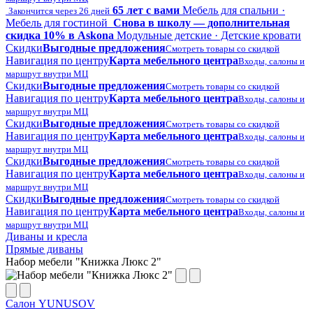
65 лет с вами
Мебель для спальни ·
Закончится через 26 дней
Мебель для гостиной
Снова в школу — дополнительная
скидка 10% в Askona
Модульные детские · Детские кровати
Скидки
Выгодные предложения
Смотреть товары со скидкой
Навигация по центру
Карта мебельного центра
Входы, салоны и
маршрут внутри МЦ
Скидки
Выгодные предложения
Смотреть товары со скидкой
Навигация по центру
Карта мебельного центра
Входы, салоны и
маршрут внутри МЦ
Скидки
Выгодные предложения
Смотреть товары со скидкой
Навигация по центру
Карта мебельного центра
Входы, салоны и
маршрут внутри МЦ
Скидки
Выгодные предложения
Смотреть товары со скидкой
Навигация по центру
Карта мебельного центра
Входы, салоны и
маршрут внутри МЦ
Скидки
Выгодные предложения
Смотреть товары со скидкой
Навигация по центру
Карта мебельного центра
Входы, салоны и
маршрут внутри МЦ
Диваны и кресла
Прямые диваны
Набор мебели "Книжка Люкс 2"
Салон YUNUSOV