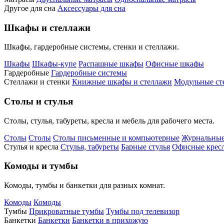
Другое для сна
Аксессуары для сна
Шкафы и стеллажи
Шкафы, гардеробные системы, стенки и стеллажи.
Шкафы
Шкафы-купе
Распашные шкафы
Офисные шкафы
Гардеробные
Гардеробные системы
Стеллажи и стенки
Книжные шкафы и стеллажи
Модульные ст
Столы и стулья
Столы, стулья, табуреты, кресла и мебель для рабочего места.
Столы
Столы
Столы письменные и компьютерные
Журнальные
Стулья и кресла
Стулья, табуреты
Барные стулья
Офисные кресл
Комоды и тумбы
Комоды, тумбы и банкетки для разных комнат.
Комоды
Комоды
Тумбы
Прикроватные тумбы
Тумбы под телевизор
Банкетки
Банкетки
Банкетки в прихожую