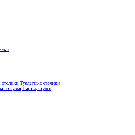
енки
 столики
Туалетные столики
а и стулья
Парты, стулья