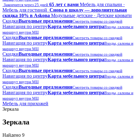
65 лет с вами
Мебель для спальни ·
Закончится через 25 дней
Мебель для гостиной
Снова в школу — дополнительная
скидка 10% в Askona
Модульные детские · Детские кровати
Скидки
Выгодные предложения
Смотреть товары со скидкой
Навигация по центру
Карта мебельного центра
Входы, салоны и
маршрут внутри МЦ
Скидки
Выгодные предложения
Смотреть товары со скидкой
Навигация по центру
Карта мебельного центра
Входы, салоны и
маршрут внутри МЦ
Скидки
Выгодные предложения
Смотреть товары со скидкой
Навигация по центру
Карта мебельного центра
Входы, салоны и
маршрут внутри МЦ
Скидки
Выгодные предложения
Смотреть товары со скидкой
Навигация по центру
Карта мебельного центра
Входы, салоны и
маршрут внутри МЦ
Скидки
Выгодные предложения
Смотреть товары со скидкой
Навигация по центру
Карта мебельного центра
Входы, салоны и
маршрут внутри МЦ
Мебель для прихожей
Зеркала
Зеркала
Найдено 9