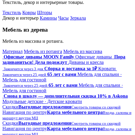
Текстиль, декор и интерьерные товары.
Текстиль
Ковры
Шторы
Декор и интерьер
Камины
Часы
Зеркала
Мебель из дерева
Мебель из массива и ротанга.
Материал
Мебель из ротанга
Мебель из массива
Офисные диваны MOON Family
Офисные диваны
Пора
задиваниться! Дела подождут
Диваны и кресла
Сборка и доставка за 1₽
Кровати
Закончится через 3 дня
65 лет с вами
Мебель для спальни ·
Закончится через 25 дней
Мебель для гостиной
65 лет с вами
Мебель для спальни ·
Закончится через 25 дней
Мебель для гостиной
Снова в школу — дополнительная скидка 10% в Askona
Модульные детские · Детские кровати
Скидки
Выгодные предложения
Смотреть товары со скидкой
Навигация по центру
Карта мебельного центра
Входы, салоны и
маршрут внутри МЦ
Скидки
Выгодные предложения
Смотреть товары со скидкой
Навигация по центру
Карта мебельного центра
Входы, салоны и
маршрут внутри МЦ