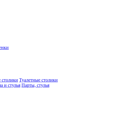
енки
 столики
Туалетные столики
а и стулья
Парты, стулья