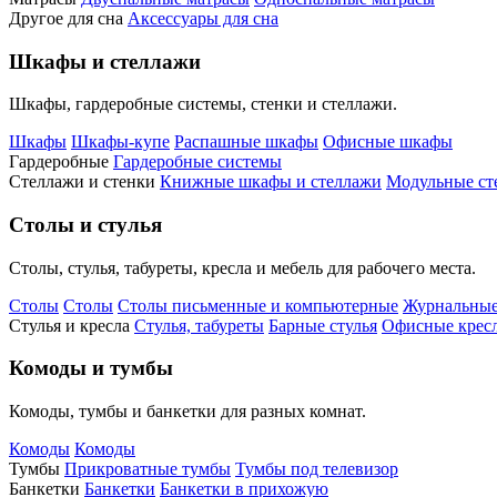
Другое для сна
Аксессуары для сна
Шкафы и стеллажи
Шкафы, гардеробные системы, стенки и стеллажи.
Шкафы
Шкафы-купе
Распашные шкафы
Офисные шкафы
Гардеробные
Гардеробные системы
Стеллажи и стенки
Книжные шкафы и стеллажи
Модульные ст
Столы и стулья
Столы, стулья, табуреты, кресла и мебель для рабочего места.
Столы
Столы
Столы письменные и компьютерные
Журнальные
Стулья и кресла
Стулья, табуреты
Барные стулья
Офисные кресл
Комоды и тумбы
Комоды, тумбы и банкетки для разных комнат.
Комоды
Комоды
Тумбы
Прикроватные тумбы
Тумбы под телевизор
Банкетки
Банкетки
Банкетки в прихожую