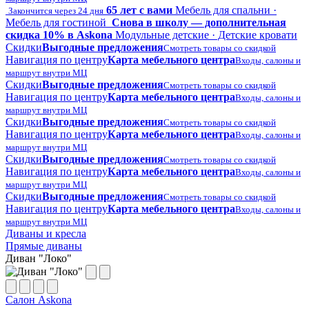
65 лет с вами
Мебель для спальни ·
Закончится через 24 дня
Мебель для гостиной
Снова в школу — дополнительная
скидка 10% в Askona
Модульные детские · Детские кровати
Скидки
Выгодные предложения
Смотреть товары со скидкой
Навигация по центру
Карта мебельного центра
Входы, салоны и
маршрут внутри МЦ
Скидки
Выгодные предложения
Смотреть товары со скидкой
Навигация по центру
Карта мебельного центра
Входы, салоны и
маршрут внутри МЦ
Скидки
Выгодные предложения
Смотреть товары со скидкой
Навигация по центру
Карта мебельного центра
Входы, салоны и
маршрут внутри МЦ
Скидки
Выгодные предложения
Смотреть товары со скидкой
Навигация по центру
Карта мебельного центра
Входы, салоны и
маршрут внутри МЦ
Скидки
Выгодные предложения
Смотреть товары со скидкой
Навигация по центру
Карта мебельного центра
Входы, салоны и
маршрут внутри МЦ
Диваны и кресла
Прямые диваны
Диван "Локо"
Салон Askona