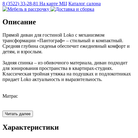
8 (3522) 33-28-81
На карте МЦ
Каталог салона
Описание
Прямой диван для гостиной Loko с механизмом
трансформации «Пантограф» – стильный и компактный.
Средняя глубина сиденья обеспечит ежедневный комфорт и
детям, и взрослым.
Задняя спинка – из обивочного материала, диван подходит
для зонирования пространства в квартирах-студиях.
Классическая тройная утяжка на подушках и подлокотниках
придает Loko актуальность и выразительность.
Матрас
- в основе матраса - блок независимых пружин
Читать далее
- 2 варианта комфортности – на выбор: мягкий (Soft) или
средней жесткости (Middle).
Характеристики