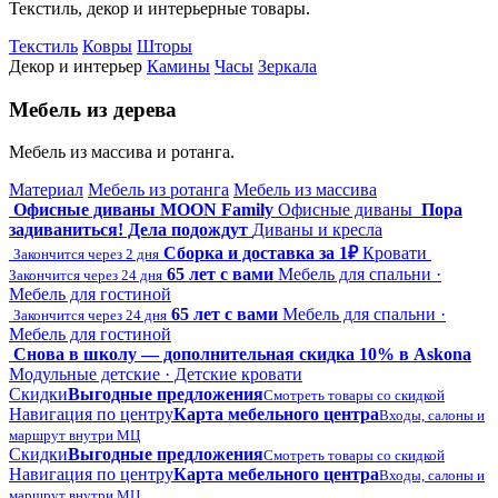
Текстиль, декор и интерьерные товары.
Текстиль
Ковры
Шторы
Декор и интерьер
Камины
Часы
Зеркала
Мебель из дерева
Мебель из массива и ротанга.
Материал
Мебель из ротанга
Мебель из массива
Офисные диваны MOON Family
Офисные диваны
Пора
задиваниться! Дела подождут
Диваны и кресла
Сборка и доставка за 1₽
Кровати
Закончится через 2 дня
65 лет с вами
Мебель для спальни ·
Закончится через 24 дня
Мебель для гостиной
65 лет с вами
Мебель для спальни ·
Закончится через 24 дня
Мебель для гостиной
Снова в школу — дополнительная скидка 10% в Askona
Модульные детские · Детские кровати
Скидки
Выгодные предложения
Смотреть товары со скидкой
Навигация по центру
Карта мебельного центра
Входы, салоны и
маршрут внутри МЦ
Скидки
Выгодные предложения
Смотреть товары со скидкой
Навигация по центру
Карта мебельного центра
Входы, салоны и
маршрут внутри МЦ