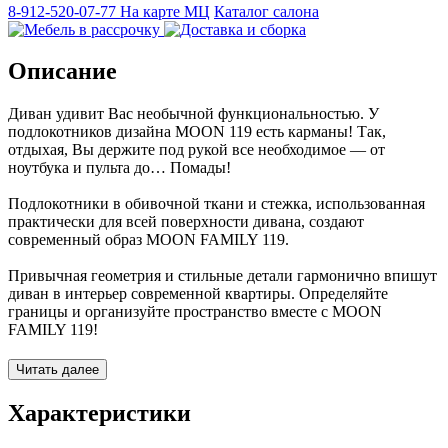
8-912-520-07-77
На карте МЦ
Каталог салона
Описание
Диван удивит Вас необычной функциональностью. У
подлокотников дизайна MOON 119 есть карманы! Так,
отдыхая, Вы держите под рукой все необходимое — от
ноутбука и пульта до… Помады!
Подлокотники в обивочной ткани и стежка, использованная
практически для всей поверхности дивана, создают
современный образ MOON FAMILY 119.
Привычная геометрия и стильные детали гармонично впишут
диван в интерьер современной квартиры. Определяйте
границы и организуйте пространство вместе с MOON
FAMILY 119!
Диван идеален для теплых семейных вечеров и просмотра ТВ.
Читать далее
Отдыхайте, не вставая с MOON FAMILY 119. Этот диван
изменит Ваш взгляд на функциональность!
Характеристики
Фактура обивочного материала подбирается дизайнерами с