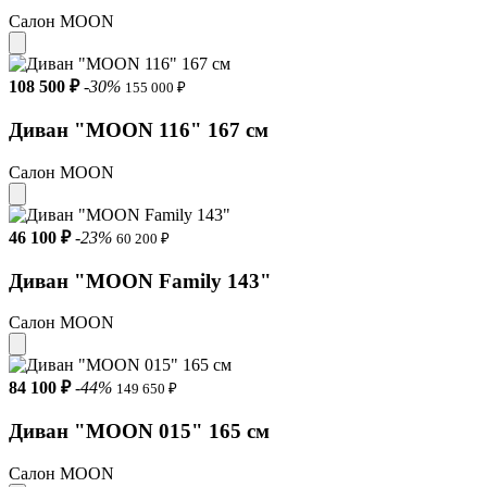
Тип дивана Прямой
Салон MOON
Цвет Кремовый
108 500 ₽
-30%
Механизм Аккордеон
155 000 ₽
Диван "MOON 116" 167 см
Габариты (ШхГхВ) 172x105x92 см
Размеры спального места 160x200 см
Салон MOON
Глубина в разложенном виде 208 см
46 100 ₽
-23%
60 200 ₽
Высота посадочного места 43 см
Диван "MOON Family 143"
Высота подлокотника 59 см
Салон MOON
Каркас Металлокаркас
Основание Ламели , Пружинные змейки
84 100 ₽
-44%
149 650 ₽
Наполнитель Независимый пружинный блок (НПБ)
Диван "MOON 015" 165 см
Тип материала Велюр
Салон MOON
Код ткани 74-1