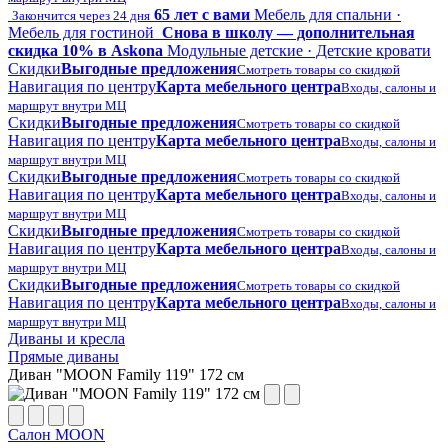
65 лет с вами
Мебель для спальни ·
Закончится через 24 дня
Мебель для гостиной
Снова в школу — дополнительная
скидка 10% в Askona
Модульные детские · Детские кровати
Скидки
Выгодные предложения
Смотреть товары со скидкой
Навигация по центру
Карта мебельного центра
Входы, салоны и
маршрут внутри МЦ
Скидки
Выгодные предложения
Смотреть товары со скидкой
Навигация по центру
Карта мебельного центра
Входы, салоны и
маршрут внутри МЦ
Скидки
Выгодные предложения
Смотреть товары со скидкой
Навигация по центру
Карта мебельного центра
Входы, салоны и
маршрут внутри МЦ
Скидки
Выгодные предложения
Смотреть товары со скидкой
Навигация по центру
Карта мебельного центра
Входы, салоны и
маршрут внутри МЦ
Скидки
Выгодные предложения
Смотреть товары со скидкой
Навигация по центру
Карта мебельного центра
Входы, салоны и
маршрут внутри МЦ
Диваны и кресла
Прямые диваны
Диван "MOON Family 119" 172 см
Салон MOON