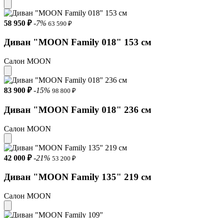
Чехол посадочного места Условно-съёмный
58 950 ₽
-7%
63 590 ₽
Бельевой короб Не входит в комплект (приобретается
дополнительно)
Диван "MOON Family 018" 153 см
Декоративные подушки Входят в комплект
Салон MOON
Комплектация 16.Н30С Lux v1+(2)65 v1
83 900 ₽
-15%
98 800 ₽
Страна-производитель Россия
Диван "MOON Family 018" 236 см
Гарантия 18 месяцев
Дополнительная гарантия 10 лет на металлокаркас
Салон MOON
Максимальная нагрузка на спальное место 150 кг
42 000 ₽
-21%
53 200 ₽
Диван "MOON Family 135" 219 см
Салон MOON