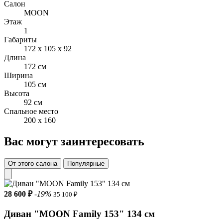
Салон
учетом технологических и стилевых особенностей дивана.
MOON
Профессиональный подход к подбору типа и цвета ткани
Этаж
позволяет находить наиболее удачное решение для каждого
1
Дизайна.
Габариты
172 x 105 x 92
Для интерьера, собранного в современном стиле, подойдет
Длина
любой из представленных цветов.
172 см
Ширина
Декоративные подушки входят в комплект.
105 см
Высота
Стежка на посадочном месте минимизирует возможность
92 см
растяжения обивочного материала, возникающую в процессе
Спальное место
эксплуатации.
200 x 160
Механизм трансформации «Аккордеон» подходит для
ежедневного использования.
Вас могут заинтересовать
В разложенном виде диван образует комфортное спальное
От этого салона
Популярные
место.
Бельевой короб приобретается дополнительно.
28 600 ₽
-19%
35 100 ₽
На металлокаркас распространяется дополнительная гарантия
сроком 10 лет.
Диван "MOON Family 153" 134 см