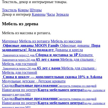
Текстиль, декор и интерьерные товары.
Текстиль
Ковры
Шторы
Декор и интерьер
Камины
Часы
Зеркала
Мебель из дерева
Мебель из массива и ротанга.
Материал
Мебель из ротанга
Мебель из массива
Офисные диваны MOON Family
Офисные диваны
Пора
задиваниться! Дела подождут
Диваны и кресла
Сборка и доставка за 1₽
Кровати
Закончится через 2 дня
65 лет с вами
Мебель для спальни ·
Закончится через 24 дня
Мебель для гостиной
65 лет с вами
Мебель для спальни ·
Закончится через 24 дня
Мебель для гостиной
Снова в школу — дополнительная скидка 10% в Askona
Модульные детские · Детские кровати
Скидки
Выгодные предложения
Смотреть товары со скидкой
Навигация по центру
Карта мебельного центра
Входы, салоны и
маршрут внутри МЦ
Скидки
Выгодные предложения
Смотреть товары со скидкой
Навигация по центру
Карта мебельного центра
Входы, салоны и
маршрут внутри МЦ