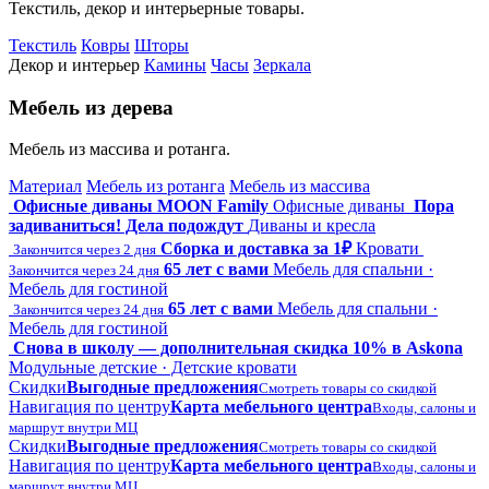
Текстиль, декор и интерьерные товары.
Текстиль
Ковры
Шторы
Декор и интерьер
Камины
Часы
Зеркала
Мебель из дерева
Мебель из массива и ротанга.
Материал
Мебель из ротанга
Мебель из массива
Офисные диваны MOON Family
Офисные диваны
Пора
задиваниться! Дела подождут
Диваны и кресла
Сборка и доставка за 1₽
Кровати
Закончится через 2 дня
65 лет с вами
Мебель для спальни ·
Закончится через 24 дня
Мебель для гостиной
65 лет с вами
Мебель для спальни ·
Закончится через 24 дня
Мебель для гостиной
Снова в школу — дополнительная скидка 10% в Askona
Модульные детские · Детские кровати
Скидки
Выгодные предложения
Смотреть товары со скидкой
Навигация по центру
Карта мебельного центра
Входы, салоны и
маршрут внутри МЦ
Скидки
Выгодные предложения
Смотреть товары со скидкой
Навигация по центру
Карта мебельного центра
Входы, салоны и
маршрут внутри МЦ