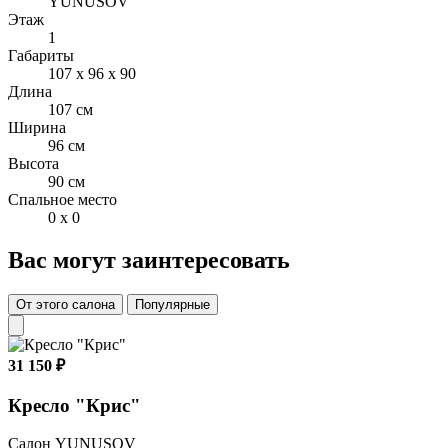
YUNUSOV
внушительные формы.
Этаж
1
Кресло на заказ может быть изготовлен в любом материале и
Габариты
цвете. Образцы тканей представлены в фирменных салонах,
107 x 96 x 90
либо могут быть подобраны удаленно по запросу.
Длина
107 см
Ширина
96 см
Высота
90 см
Спальное место
0 x 0
Вас могут заинтересовать
От этого салона
Популярные
31 150 ₽
Кресло "Крис"
Салон YUNUSOV