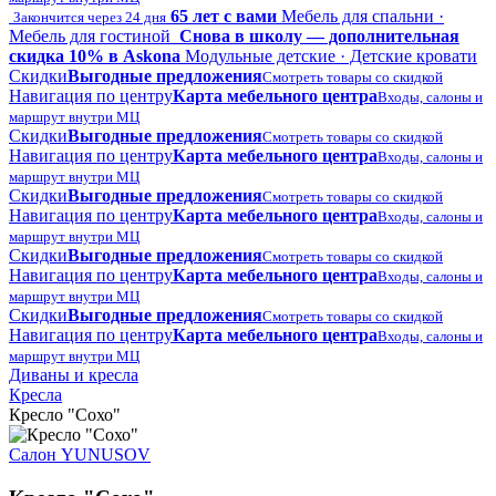
65 лет с вами
Мебель для спальни ·
Закончится через 24 дня
Мебель для гостиной
Снова в школу — дополнительная
скидка 10% в Askona
Модульные детские · Детские кровати
Скидки
Выгодные предложения
Смотреть товары со скидкой
Навигация по центру
Карта мебельного центра
Входы, салоны и
маршрут внутри МЦ
Скидки
Выгодные предложения
Смотреть товары со скидкой
Навигация по центру
Карта мебельного центра
Входы, салоны и
маршрут внутри МЦ
Скидки
Выгодные предложения
Смотреть товары со скидкой
Навигация по центру
Карта мебельного центра
Входы, салоны и
маршрут внутри МЦ
Скидки
Выгодные предложения
Смотреть товары со скидкой
Навигация по центру
Карта мебельного центра
Входы, салоны и
маршрут внутри МЦ
Скидки
Выгодные предложения
Смотреть товары со скидкой
Навигация по центру
Карта мебельного центра
Входы, салоны и
маршрут внутри МЦ
Диваны и кресла
Кресла
Кресло "Сохо"
Салон YUNUSOV