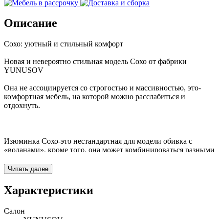
Описание
Сохо: уютный и стильный комфорт
Новая и невероятно стильная модель Сохо от фабрики
YUNUSOV
Она не ассоциируется со строгостью и массивностью, это-
комфортная мебель, на которой можно расслабиться и
отдохнуть.
⠀
Изюминка Сохо-это нестандартная для модели обивка с
«воланами», кроме того, она может комбинироваться разными
тканями, соединяя между собой эти части широкими
молниями.
Читать далее
⠀
Характеристики
Металлические ножки словно приподнимают кресло над
Салон
полом, делая его визуально легким, несмотря на