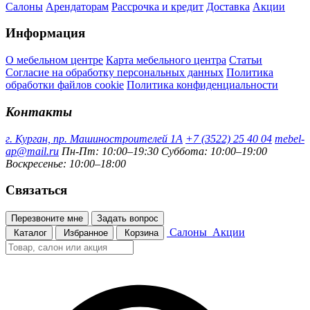
Салоны
Арендаторам
Рассрочка и кредит
Доставка
Акции
Информация
О мебельном центре
Карта мебельного центра
Статьи
Согласие на обработку персональных данных
Политика
обработки файлов cookie
Политика конфиденциальности
Контакты
г. Курган, пр. Машиностроителей 1А
+7 (3522) 25 40 04
mebel-
ap@mail.ru
Пн-Пт: 10:00–19:30
Суббота: 10:00–19:00
Воскресенье: 10:00–18:00
Связаться
Перезвоните мне
Задать вопрос
Салоны
Акции
Каталог
Избранное
Корзина