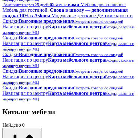
65 лет с вами
Мебель для спальни ·
Закончится через 25 дней
Мебель для гостиной
Снова в школу — дополнительная
скидка 10% в Askona
Модульные детские · Детские кровати
Скидки
Выгодные предложения
Смотреть товары со скидкой
Навигация по центру
Карта мебельного центра
Входы, салоны и
маршрут внутри МЦ
Скидки
Выгодные предложения
Смотреть товары со скидкой
Навигация по центру
Карта мебельного центра
Входы, салоны и
маршрут внутри МЦ
Скидки
Выгодные предложения
Смотреть товары со скидкой
Навигация по центру
Карта мебельного центра
Входы, салоны и
маршрут внутри МЦ
Скидки
Выгодные предложения
Смотреть товары со скидкой
Навигация по центру
Карта мебельного центра
Входы, салоны и
маршрут внутри МЦ
Скидки
Выгодные предложения
Смотреть товары со скидкой
Навигация по центру
Карта мебельного центра
Входы, салоны и
маршрут внутри МЦ
Каталог мебели
Найдено 0