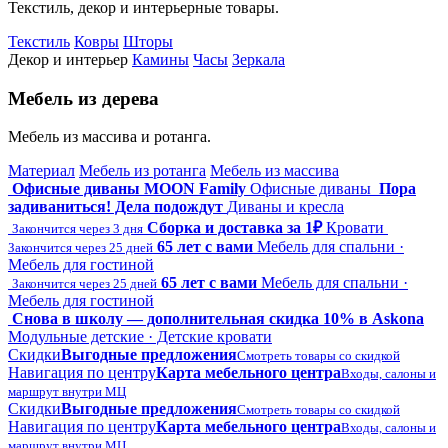
Текстиль, декор и интерьерные товары.
Текстиль
Ковры
Шторы
Декор и интерьер
Камины
Часы
Зеркала
Мебель из дерева
Мебель из массива и ротанга.
Материал
Мебель из ротанга
Мебель из массива
Офисные диваны MOON Family
Офисные диваны
Пора
задиваниться! Дела подождут
Диваны и кресла
Сборка и доставка за 1₽
Кровати
Закончится через 3 дня
65 лет с вами
Мебель для спальни ·
Закончится через 25 дней
Мебель для гостиной
65 лет с вами
Мебель для спальни ·
Закончится через 25 дней
Мебель для гостиной
Снова в школу — дополнительная скидка 10% в Askona
Модульные детские · Детские кровати
Скидки
Выгодные предложения
Смотреть товары со скидкой
Навигация по центру
Карта мебельного центра
Входы, салоны и
маршрут внутри МЦ
Скидки
Выгодные предложения
Смотреть товары со скидкой
Навигация по центру
Карта мебельного центра
Входы, салоны и
маршрут внутри МЦ