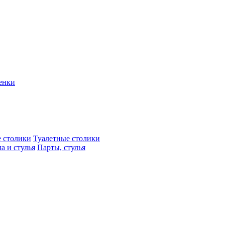
енки
 столики
Туалетные столики
а и стулья
Парты, стулья