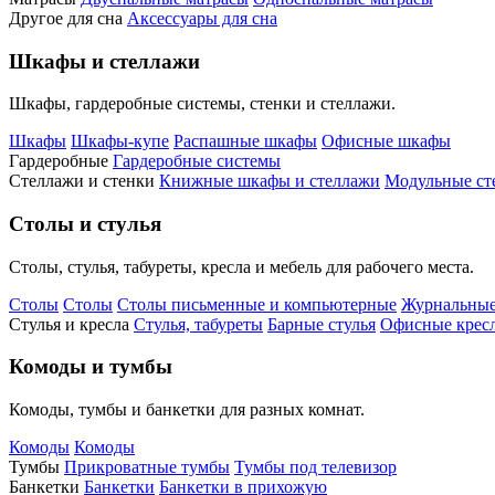
Другое для сна
Аксессуары для сна
Шкафы и стеллажи
Шкафы, гардеробные системы, стенки и стеллажи.
Шкафы
Шкафы-купе
Распашные шкафы
Офисные шкафы
Гардеробные
Гардеробные системы
Стеллажи и стенки
Книжные шкафы и стеллажи
Модульные ст
Столы и стулья
Столы, стулья, табуреты, кресла и мебель для рабочего места.
Столы
Столы
Столы письменные и компьютерные
Журнальные
Стулья и кресла
Стулья, табуреты
Барные стулья
Офисные кресл
Комоды и тумбы
Комоды, тумбы и банкетки для разных комнат.
Комоды
Комоды
Тумбы
Прикроватные тумбы
Тумбы под телевизор
Банкетки
Банкетки
Банкетки в прихожую