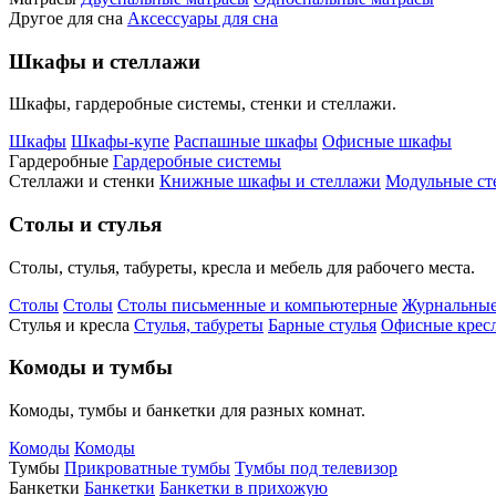
Другое для сна
Аксессуары для сна
Шкафы и стеллажи
Шкафы, гардеробные системы, стенки и стеллажи.
Шкафы
Шкафы-купе
Распашные шкафы
Офисные шкафы
Гардеробные
Гардеробные системы
Стеллажи и стенки
Книжные шкафы и стеллажи
Модульные ст
Столы и стулья
Столы, стулья, табуреты, кресла и мебель для рабочего места.
Столы
Столы
Столы письменные и компьютерные
Журнальные
Стулья и кресла
Стулья, табуреты
Барные стулья
Офисные кресл
Комоды и тумбы
Комоды, тумбы и банкетки для разных комнат.
Комоды
Комоды
Тумбы
Прикроватные тумбы
Тумбы под телевизор
Банкетки
Банкетки
Банкетки в прихожую