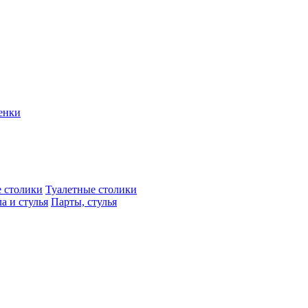
енки
 столики
Туалетные столики
а и стулья
Парты, стулья