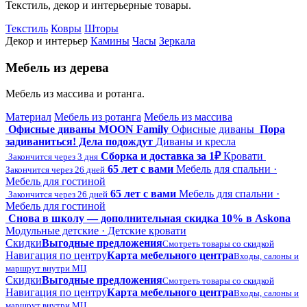
Текстиль, декор и интерьерные товары.
Текстиль
Ковры
Шторы
Декор и интерьер
Камины
Часы
Зеркала
Мебель из дерева
Мебель из массива и ротанга.
Материал
Мебель из ротанга
Мебель из массива
Офисные диваны MOON Family
Офисные диваны
Пора
задиваниться! Дела подождут
Диваны и кресла
Сборка и доставка за 1₽
Кровати
Закончится через 3 дня
65 лет с вами
Мебель для спальни ·
Закончится через 26 дней
Мебель для гостиной
65 лет с вами
Мебель для спальни ·
Закончится через 26 дней
Мебель для гостиной
Снова в школу — дополнительная скидка 10% в Askona
Модульные детские · Детские кровати
Скидки
Выгодные предложения
Смотреть товары со скидкой
Навигация по центру
Карта мебельного центра
Входы, салоны и
маршрут внутри МЦ
Скидки
Выгодные предложения
Смотреть товары со скидкой
Навигация по центру
Карта мебельного центра
Входы, салоны и
маршрут внутри МЦ