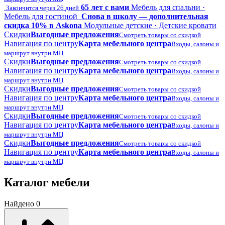
65 лет с вами
Мебель для спальни ·
Закончится через 26 дней
Мебель для гостиной
Снова в школу — дополнительная
скидка 10% в Askona
Модульные детские · Детские кровати
Скидки
Выгодные предложения
Смотреть товары со скидкой
Навигация по центру
Карта мебельного центра
Входы, салоны и
маршрут внутри МЦ
Скидки
Выгодные предложения
Смотреть товары со скидкой
Навигация по центру
Карта мебельного центра
Входы, салоны и
маршрут внутри МЦ
Скидки
Выгодные предложения
Смотреть товары со скидкой
Навигация по центру
Карта мебельного центра
Входы, салоны и
маршрут внутри МЦ
Скидки
Выгодные предложения
Смотреть товары со скидкой
Навигация по центру
Карта мебельного центра
Входы, салоны и
маршрут внутри МЦ
Скидки
Выгодные предложения
Смотреть товары со скидкой
Навигация по центру
Карта мебельного центра
Входы, салоны и
маршрут внутри МЦ
Каталог мебели
Найдено 0