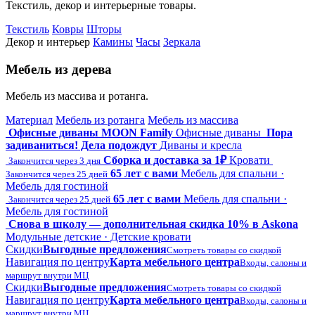
Текстиль, декор и интерьерные товары.
Текстиль
Ковры
Шторы
Декор и интерьер
Камины
Часы
Зеркала
Мебель из дерева
Мебель из массива и ротанга.
Материал
Мебель из ротанга
Мебель из массива
Офисные диваны MOON Family
Офисные диваны
Пора
задиваниться! Дела подождут
Диваны и кресла
Сборка и доставка за 1₽
Кровати
Закончится через 3 дня
65 лет с вами
Мебель для спальни ·
Закончится через 25 дней
Мебель для гостиной
65 лет с вами
Мебель для спальни ·
Закончится через 25 дней
Мебель для гостиной
Снова в школу — дополнительная скидка 10% в Askona
Модульные детские · Детские кровати
Скидки
Выгодные предложения
Смотреть товары со скидкой
Навигация по центру
Карта мебельного центра
Входы, салоны и
маршрут внутри МЦ
Скидки
Выгодные предложения
Смотреть товары со скидкой
Навигация по центру
Карта мебельного центра
Входы, салоны и
маршрут внутри МЦ