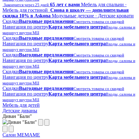
65 лет с вами
Мебель для спальни ·
Закончится через 25 дней
Мебель для гостиной
Снова в школу — дополнительная
скидка 10% в Askona
Модульные детские · Детские кровати
Скидки
Выгодные предложения
Смотреть товары со скидкой
Навигация по центру
Карта мебельного центра
Входы, салоны и
маршрут внутри МЦ
Скидки
Выгодные предложения
Смотреть товары со скидкой
Навигация по центру
Карта мебельного центра
Входы, салоны и
маршрут внутри МЦ
Скидки
Выгодные предложения
Смотреть товары со скидкой
Навигация по центру
Карта мебельного центра
Входы, салоны и
маршрут внутри МЦ
Скидки
Выгодные предложения
Смотреть товары со скидкой
Навигация по центру
Карта мебельного центра
Входы, салоны и
маршрут внутри МЦ
Скидки
Выгодные предложения
Смотреть товары со скидкой
Навигация по центру
Карта мебельного центра
Входы, салоны и
маршрут внутри МЦ
Мебель для детей
Детские диваны
Диван "Бали"
Салон МЕМАМЕ