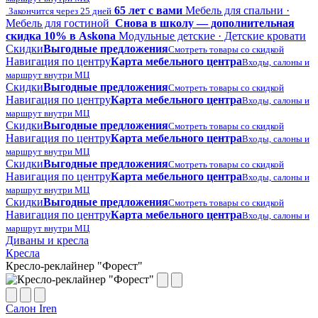
65 лет с вами
Мебель для спальни ·
Закончится через 25 дней
Мебель для гостиной
Снова в школу — дополнительная
скидка 10% в Askona
Модульные детские · Детские кровати
Скидки
Выгодные предложения
Смотреть товары со скидкой
Навигация по центру
Карта мебельного центра
Входы, салоны и
маршрут внутри МЦ
Скидки
Выгодные предложения
Смотреть товары со скидкой
Навигация по центру
Карта мебельного центра
Входы, салоны и
маршрут внутри МЦ
Скидки
Выгодные предложения
Смотреть товары со скидкой
Навигация по центру
Карта мебельного центра
Входы, салоны и
маршрут внутри МЦ
Скидки
Выгодные предложения
Смотреть товары со скидкой
Навигация по центру
Карта мебельного центра
Входы, салоны и
маршрут внутри МЦ
Скидки
Выгодные предложения
Смотреть товары со скидкой
Навигация по центру
Карта мебельного центра
Входы, салоны и
маршрут внутри МЦ
Диваны и кресла
Кресла
Кресло-реклайнер "Форест"
Салон Iren