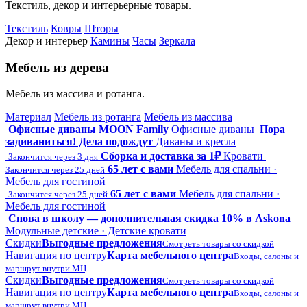
Текстиль, декор и интерьерные товары.
Текстиль
Ковры
Шторы
Декор и интерьер
Камины
Часы
Зеркала
Мебель из дерева
Мебель из массива и ротанга.
Материал
Мебель из ротанга
Мебель из массива
Офисные диваны MOON Family
Офисные диваны
Пора
задиваниться! Дела подождут
Диваны и кресла
Сборка и доставка за 1₽
Кровати
Закончится через 3 дня
65 лет с вами
Мебель для спальни ·
Закончится через 25 дней
Мебель для гостиной
65 лет с вами
Мебель для спальни ·
Закончится через 25 дней
Мебель для гостиной
Снова в школу — дополнительная скидка 10% в Askona
Модульные детские · Детские кровати
Скидки
Выгодные предложения
Смотреть товары со скидкой
Навигация по центру
Карта мебельного центра
Входы, салоны и
маршрут внутри МЦ
Скидки
Выгодные предложения
Смотреть товары со скидкой
Навигация по центру
Карта мебельного центра
Входы, салоны и
маршрут внутри МЦ