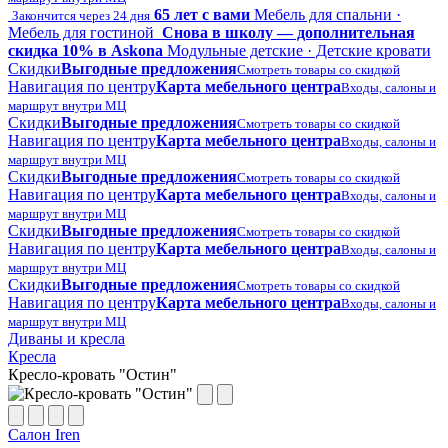
65 лет с вами
Мебель для спальни ·
Закончится через 24 дня
Мебель для гостиной
Снова в школу — дополнительная
скидка 10% в Askona
Модульные детские · Детские кровати
Скидки
Выгодные предложения
Смотреть товары со скидкой
Навигация по центру
Карта мебельного центра
Входы, салоны и
маршрут внутри МЦ
Скидки
Выгодные предложения
Смотреть товары со скидкой
Навигация по центру
Карта мебельного центра
Входы, салоны и
маршрут внутри МЦ
Скидки
Выгодные предложения
Смотреть товары со скидкой
Навигация по центру
Карта мебельного центра
Входы, салоны и
маршрут внутри МЦ
Скидки
Выгодные предложения
Смотреть товары со скидкой
Навигация по центру
Карта мебельного центра
Входы, салоны и
маршрут внутри МЦ
Скидки
Выгодные предложения
Смотреть товары со скидкой
Навигация по центру
Карта мебельного центра
Входы, салоны и
маршрут внутри МЦ
Диваны и кресла
Кресла
Кресло-кровать "Остин"
Салон Iren