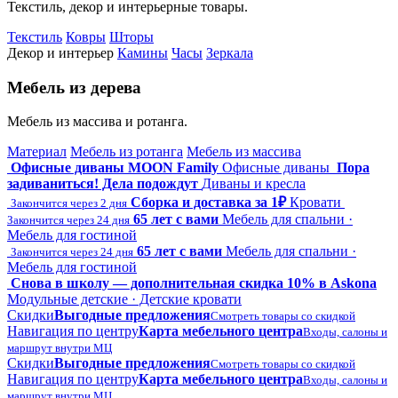
Текстиль, декор и интерьерные товары.
Текстиль
Ковры
Шторы
Декор и интерьер
Камины
Часы
Зеркала
Мебель из дерева
Мебель из массива и ротанга.
Материал
Мебель из ротанга
Мебель из массива
Офисные диваны MOON Family
Офисные диваны
Пора
задиваниться! Дела подождут
Диваны и кресла
Сборка и доставка за 1₽
Кровати
Закончится через 2 дня
65 лет с вами
Мебель для спальни ·
Закончится через 24 дня
Мебель для гостиной
65 лет с вами
Мебель для спальни ·
Закончится через 24 дня
Мебель для гостиной
Снова в школу — дополнительная скидка 10% в Askona
Модульные детские · Детские кровати
Скидки
Выгодные предложения
Смотреть товары со скидкой
Навигация по центру
Карта мебельного центра
Входы, салоны и
маршрут внутри МЦ
Скидки
Выгодные предложения
Смотреть товары со скидкой
Навигация по центру
Карта мебельного центра
Входы, салоны и
маршрут внутри МЦ