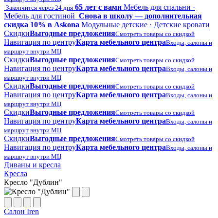
65 лет с вами
Мебель для спальни ·
Закончится через 24 дня
Мебель для гостиной
Снова в школу — дополнительная
скидка 10% в Askona
Модульные детские · Детские кровати
Скидки
Выгодные предложения
Смотреть товары со скидкой
Навигация по центру
Карта мебельного центра
Входы, салоны и
маршрут внутри МЦ
Скидки
Выгодные предложения
Смотреть товары со скидкой
Навигация по центру
Карта мебельного центра
Входы, салоны и
маршрут внутри МЦ
Скидки
Выгодные предложения
Смотреть товары со скидкой
Навигация по центру
Карта мебельного центра
Входы, салоны и
маршрут внутри МЦ
Скидки
Выгодные предложения
Смотреть товары со скидкой
Навигация по центру
Карта мебельного центра
Входы, салоны и
маршрут внутри МЦ
Скидки
Выгодные предложения
Смотреть товары со скидкой
Навигация по центру
Карта мебельного центра
Входы, салоны и
маршрут внутри МЦ
Диваны и кресла
Кресла
Кресло "Дублин"
Салон Iren