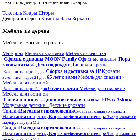
Текстиль, декор и интерьерные товары.
Текстиль
Ковры
Шторы
Декор и интерьер
Камины
Часы
Зеркала
Мебель из дерева
Мебель из массива и ротанга.
Материал
Мебель из ротанга
Мебель из массива
Офисные диваны MOON Family
Офисные диваны
Пора
задиваниться! Дела подождут
Диваны и кресла
Сборка и доставка за 1₽
Кровати
Закончится через 2 дня
65 лет с вами
Мебель для спальни ·
Закончится через 24 дня
Мебель для гостиной
65 лет с вами
Мебель для спальни ·
Закончится через 24 дня
Мебель для гостиной
Снова в школу — дополнительная скидка 10% в Askona
Модульные детские · Детские кровати
Скидки
Выгодные предложения
Смотреть товары со скидкой
Навигация по центру
Карта мебельного центра
Входы, салоны и
маршрут внутри МЦ
Скидки
Выгодные предложения
Смотреть товары со скидкой
Навигация по центру
Карта мебельного центра
Входы, салоны и
маршрут внутри МЦ