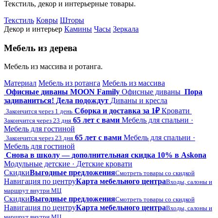
Текстиль, декор и интерьерные товары.
Текстиль
Ковры
Шторы
Декор и интерьер
Камины
Часы
Зеркала
Мебель из дерева
Мебель из массива и ротанга.
Материал
Мебель из ротанга
Мебель из массива
Офисные диваны MOON Family
Офисные диваны
Пора
задиваниться! Дела подождут
Диваны и кресла
Сборка и доставка за 1₽
Кровати
Закончится через 1 день
65 лет с вами
Мебель для спальни ·
Закончится через 23 дня
Мебель для гостиной
65 лет с вами
Мебель для спальни ·
Закончится через 23 дня
Мебель для гостиной
Снова в школу — дополнительная скидка 10% в Askona
Модульные детские · Детские кровати
Скидки
Выгодные предложения
Смотреть товары со скидкой
Навигация по центру
Карта мебельного центра
Входы, салоны и
маршрут внутри МЦ
Скидки
Выгодные предложения
Смотреть товары со скидкой
Навигация по центру
Карта мебельного центра
Входы, салоны и
маршрут внутри МЦ