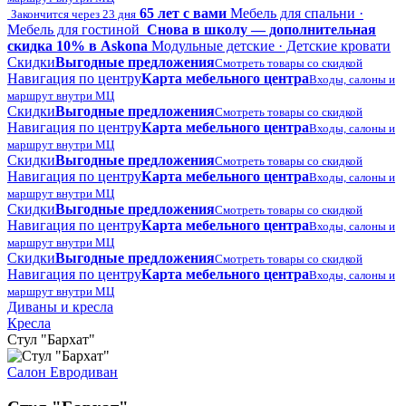
65 лет с вами
Мебель для спальни ·
Закончится через 23 дня
Мебель для гостиной
Снова в школу — дополнительная
скидка 10% в Askona
Модульные детские · Детские кровати
Скидки
Выгодные предложения
Смотреть товары со скидкой
Навигация по центру
Карта мебельного центра
Входы, салоны и
маршрут внутри МЦ
Скидки
Выгодные предложения
Смотреть товары со скидкой
Навигация по центру
Карта мебельного центра
Входы, салоны и
маршрут внутри МЦ
Скидки
Выгодные предложения
Смотреть товары со скидкой
Навигация по центру
Карта мебельного центра
Входы, салоны и
маршрут внутри МЦ
Скидки
Выгодные предложения
Смотреть товары со скидкой
Навигация по центру
Карта мебельного центра
Входы, салоны и
маршрут внутри МЦ
Скидки
Выгодные предложения
Смотреть товары со скидкой
Навигация по центру
Карта мебельного центра
Входы, салоны и
маршрут внутри МЦ
Диваны и кресла
Кресла
Стул "Бархат"
Салон Евродиван