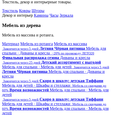
Текстиль, декор и интерьерные товары.
Текстиль
Ковры
Шторы
Декор и интерьер
Камины
Часы
Зеркала
Мебель из дерева
Мебель из массива и ротанга.
Материал
Мебель из ротанга
Мебель из массива
Летняя Чёрная пятница
Мебель для
Закончится через 5 дней
спальни · Диваны и кресла
−20% по промокоду ЛЕТО20
Финальная распродажа сезона
Диваны и кресла
Детский ассортимент с выгодой
Закончится через 25 дней
Мебель для спальни · Мебель для детей
Закончится через 5 дней
Летняя Чёрная пятница
Мебель для спальни · Диваны и
кресла
Скоро в школу: детская Тиффани
Закончится через 5 дней
Мебель для детей · Шкафы и стеллажи
Мебель со скидками до
Время возможностей
Мебель для спальни · Мебель для
60%
детей
Скоро в школу: детская Тиффани
Закончится через 5 дней
Мебель для детей · Шкафы и стеллажи
Мебель со скидками до
Время возможностей
Мебель для спальни · Мебель для
60%
детей