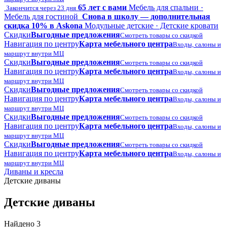
65 лет с вами
Мебель для спальни ·
Закончится через 23 дня
Мебель для гостиной
Снова в школу — дополнительная
скидка 10% в Askona
Модульные детские · Детские кровати
Скидки
Выгодные предложения
Смотреть товары со скидкой
Навигация по центру
Карта мебельного центра
Входы, салоны и
маршрут внутри МЦ
Скидки
Выгодные предложения
Смотреть товары со скидкой
Навигация по центру
Карта мебельного центра
Входы, салоны и
маршрут внутри МЦ
Скидки
Выгодные предложения
Смотреть товары со скидкой
Навигация по центру
Карта мебельного центра
Входы, салоны и
маршрут внутри МЦ
Скидки
Выгодные предложения
Смотреть товары со скидкой
Навигация по центру
Карта мебельного центра
Входы, салоны и
маршрут внутри МЦ
Скидки
Выгодные предложения
Смотреть товары со скидкой
Навигация по центру
Карта мебельного центра
Входы, салоны и
маршрут внутри МЦ
Диваны и кресла
Детские диваны
Детские диваны
Найдено 3