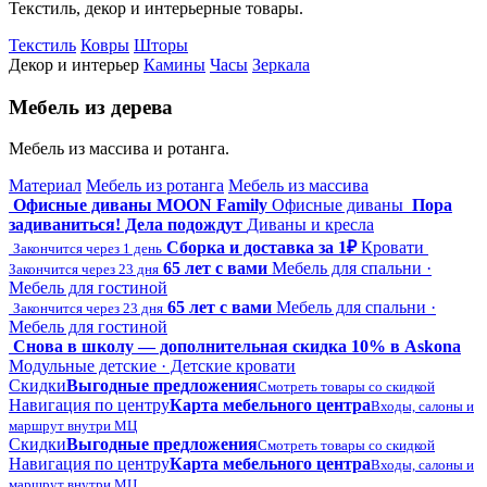
Текстиль, декор и интерьерные товары.
Текстиль
Ковры
Шторы
Декор и интерьер
Камины
Часы
Зеркала
Мебель из дерева
Мебель из массива и ротанга.
Материал
Мебель из ротанга
Мебель из массива
Офисные диваны MOON Family
Офисные диваны
Пора
задиваниться! Дела подождут
Диваны и кресла
Сборка и доставка за 1₽
Кровати
Закончится через 1 день
65 лет с вами
Мебель для спальни ·
Закончится через 23 дня
Мебель для гостиной
65 лет с вами
Мебель для спальни ·
Закончится через 23 дня
Мебель для гостиной
Снова в школу — дополнительная скидка 10% в Askona
Модульные детские · Детские кровати
Скидки
Выгодные предложения
Смотреть товары со скидкой
Навигация по центру
Карта мебельного центра
Входы, салоны и
маршрут внутри МЦ
Скидки
Выгодные предложения
Смотреть товары со скидкой
Навигация по центру
Карта мебельного центра
Входы, салоны и
маршрут внутри МЦ