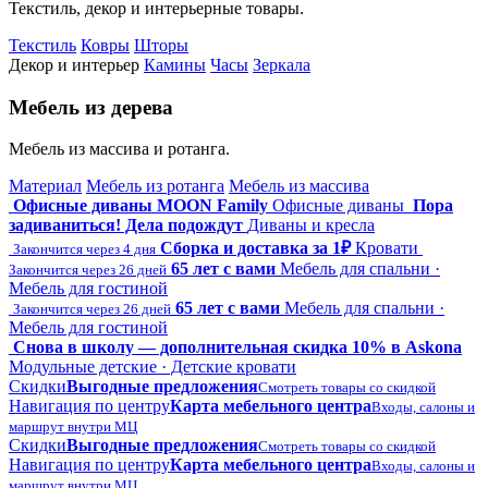
Текстиль, декор и интерьерные товары.
Текстиль
Ковры
Шторы
Декор и интерьер
Камины
Часы
Зеркала
Мебель из дерева
Мебель из массива и ротанга.
Материал
Мебель из ротанга
Мебель из массива
Офисные диваны MOON Family
Офисные диваны
Пора
задиваниться! Дела подождут
Диваны и кресла
Сборка и доставка за 1₽
Кровати
Закончится через 4 дня
65 лет с вами
Мебель для спальни ·
Закончится через 26 дней
Мебель для гостиной
65 лет с вами
Мебель для спальни ·
Закончится через 26 дней
Мебель для гостиной
Снова в школу — дополнительная скидка 10% в Askona
Модульные детские · Детские кровати
Скидки
Выгодные предложения
Смотреть товары со скидкой
Навигация по центру
Карта мебельного центра
Входы, салоны и
маршрут внутри МЦ
Скидки
Выгодные предложения
Смотреть товары со скидкой
Навигация по центру
Карта мебельного центра
Входы, салоны и
маршрут внутри МЦ