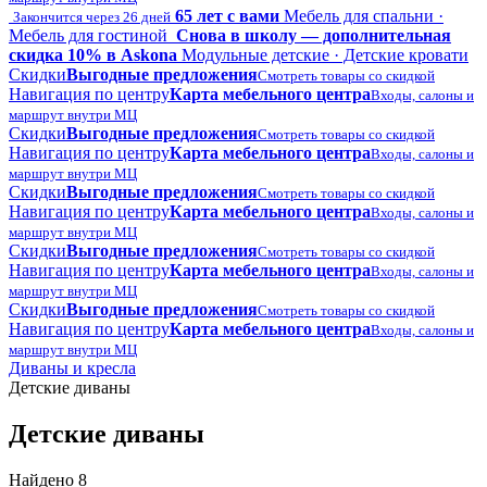
65 лет с вами
Мебель для спальни ·
Закончится через 26 дней
Мебель для гостиной
Снова в школу — дополнительная
скидка 10% в Askona
Модульные детские · Детские кровати
Скидки
Выгодные предложения
Смотреть товары со скидкой
Навигация по центру
Карта мебельного центра
Входы, салоны и
маршрут внутри МЦ
Скидки
Выгодные предложения
Смотреть товары со скидкой
Навигация по центру
Карта мебельного центра
Входы, салоны и
маршрут внутри МЦ
Скидки
Выгодные предложения
Смотреть товары со скидкой
Навигация по центру
Карта мебельного центра
Входы, салоны и
маршрут внутри МЦ
Скидки
Выгодные предложения
Смотреть товары со скидкой
Навигация по центру
Карта мебельного центра
Входы, салоны и
маршрут внутри МЦ
Скидки
Выгодные предложения
Смотреть товары со скидкой
Навигация по центру
Карта мебельного центра
Входы, салоны и
маршрут внутри МЦ
Диваны и кресла
Детские диваны
Детские диваны
Найдено 8