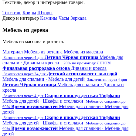
Текстиль, декор и интерьерные товары.
Текстиль
Ковры
Шторы
Декор и интерьер
Камины
Часы
Зеркала
Мебель из дерева
Мебель из массива и ротанга.
Материал
Мебель из ротанга
Мебель из массива
Летняя Чёрная пятница
Мебель для
Закончится через 4 дня
спальни · Диваны и кресла
−20% по промокоду ЛЕТО20
Финальная распродажа сезона
Диваны и кресла
Детский ассортимент с выгодой
Закончится через 24 дня
Мебель для спальни · Мебель для детей
Закончится через 4 дня
Летняя Чёрная пятница
Мебель для спальни · Диваны и
кресла
Скоро в школу: детская Тиффани
Закончится через 4 дня
Мебель для детей · Шкафы и стеллажи
Мебель со скидками до
Время возможностей
Мебель для спальни · Мебель для
60%
детей
Скоро в школу: детская Тиффани
Закончится через 4 дня
Мебель для детей · Шкафы и стеллажи
Мебель со скидками до
Время возможностей
Мебель для спальни · Мебель для
60%
детей