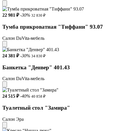
22 981 ₽
-30%
32 830 ₽
Тумба прикроватная "Тиффани" 93.07
Салон DaVita-мебель
24 381 ₽
-30%
34 830 ₽
Банкетка "Денвер" 401.43
Салон DaVita-мебель
24 515 ₽
-40%
40 858 ₽
Туалетный стол "Замира"
Салон Эра