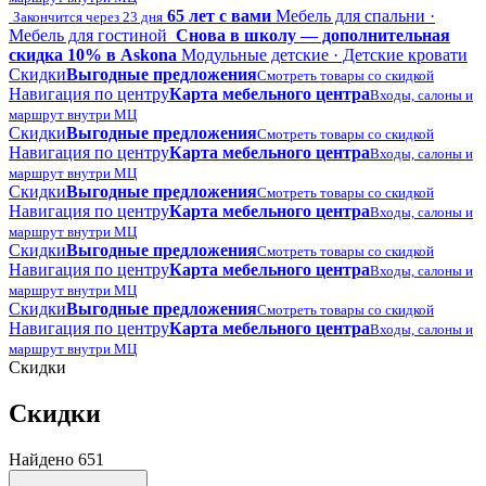
65 лет с вами
Мебель для спальни ·
Закончится через 23 дня
Мебель для гостиной
Снова в школу — дополнительная
скидка 10% в Askona
Модульные детские · Детские кровати
Скидки
Выгодные предложения
Смотреть товары со скидкой
Навигация по центру
Карта мебельного центра
Входы, салоны и
маршрут внутри МЦ
Скидки
Выгодные предложения
Смотреть товары со скидкой
Навигация по центру
Карта мебельного центра
Входы, салоны и
маршрут внутри МЦ
Скидки
Выгодные предложения
Смотреть товары со скидкой
Навигация по центру
Карта мебельного центра
Входы, салоны и
маршрут внутри МЦ
Скидки
Выгодные предложения
Смотреть товары со скидкой
Навигация по центру
Карта мебельного центра
Входы, салоны и
маршрут внутри МЦ
Скидки
Выгодные предложения
Смотреть товары со скидкой
Навигация по центру
Карта мебельного центра
Входы, салоны и
маршрут внутри МЦ
Скидки
Скидки
Найдено 651