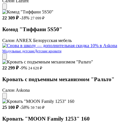
Салон Lazurit
22 309 ₽
-18%
27 099 ₽
Комод "Тиффани 5S50"
Салон ANREX Белорусская мебель
Модульные детские
Детские кровати
22 299 ₽
-9%
24 620 ₽
Кровать с подъемным механизмом "Ральто"
Салон Askona
25 100 ₽
-58%
59 740 ₽
Кровать "MOON Family 1253" 160