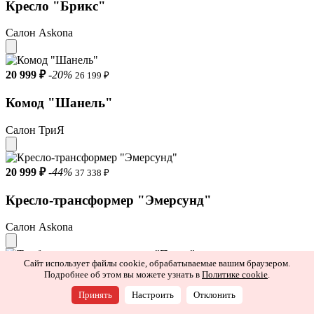
Кресло "Брикс"
Салон Askona
20 999 ₽
-20%
26 199 ₽
Комод "Шанель"
Салон ТриЯ
20 999 ₽
-44%
37 338 ₽
Кресло-трансформер "Эмерсунд"
Салон Askona
Сайт использует файлы cookie, обрабатываемые вашим браузером.
20 999 ₽
-20%
26 199 ₽
Подробнее об этом вы можете узнать в
Политике cookie
.
Тумба подвесная с зеркалом "Порто"
Принять
Настроить
Отклонить