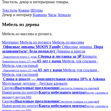
Текстиль, декор и интерьерные товары.
Текстиль
Ковры
Шторы
Декор и интерьер
Камины
Часы
Зеркала
Мебель из дерева
Мебель из массива и ротанга.
Материал
Мебель из ротанга
Мебель из массива
Офисные диваны MOON Family
Офисные диваны
Пора
задиваниться! Дела подождут
Диваны и кресла
Сборка и доставка за 1₽
Кровати
Закончится через 1 день
65 лет с вами
Мебель для спальни ·
Закончится через 23 дня
Мебель для гостиной
65 лет с вами
Мебель для спальни ·
Закончится через 23 дня
Мебель для гостиной
Снова в школу — дополнительная скидка 10% в Askona
Модульные детские · Детские кровати
Скидки
Выгодные предложения
Смотреть товары со скидкой
Навигация по центру
Карта мебельного центра
Входы, салоны и
маршрут внутри МЦ
Скидки
Выгодные предложения
Смотреть товары со скидкой
Навигация по центру
Карта мебельного центра
Входы, салоны и
маршрут внутри МЦ